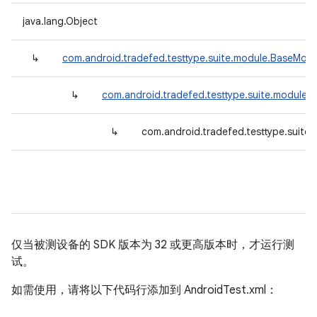
java.lang.Object
↳
com.android.tradefed.testtype.suite.module.BaseModu
↳
com.android.tradefed.testtype.suite.module.
↳
com.android.tradefed.testtype.suite
仅当被测设备的 SDK 版本为 32 或更高版本时，才运行测
试。
如需使用，请将以下代码行添加到 AndroidTest.xml：