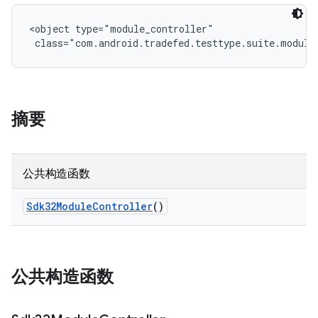
<object type="module_controller"

 class="com.android.tradefed.testtype.suite.module
摘要
公共构造函数
Sdk32Module
Controller
()
公共构造函数