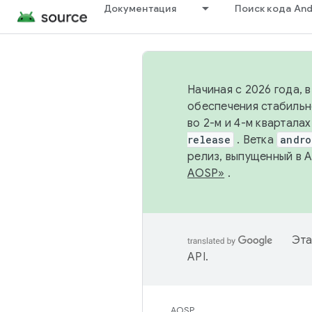
Документация
Поиск кода And
Начиная с 2026 года, 
обеспечения стабильн
во 2-м и 4-м квартала
release
. Ветка
andro
релиз, выпущенный в 
AOSP»
.
Эта
API
.
AOSP