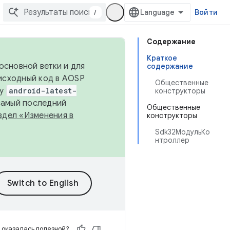
/
Войти
Содержание
Краткое
основной ветки и для
содержание
исходный код в AOSP
Общественные
ку
android-latest-
конструкторы
 самый последний
Общественные
здел «Изменения в
конструкторы
Sdk32МодульКо
нтроллер
 оказалась полезной?