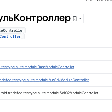
ульКонтроллер
leController
Controller
.testtype.suite.module.BaseModuleController
adefed.testtype.suite.module.MinSdkModuleController
roid.tradefed.testtype.suite.module.Sdk32ModuleController