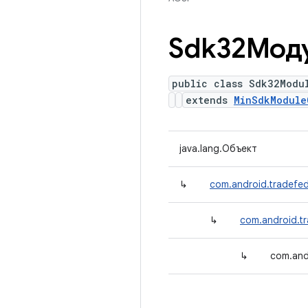
Sdk32Мод
public class Sdk32Modu
extends
MinSdkModule
java.lang.Объект
↳
com.android.tradefed
↳
com.android.tr
↳
com.and