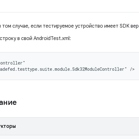
в том случае, если тестируемое устройство имеет SDK вер
строку в свой AndroidTest.xml:
ontroller"

adefed.testtype.suite.module.Sdk32ModuleController" />
жание
укторы