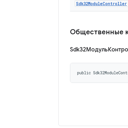
Sdk32Module
Controller
Общественные 
Sdk32МодульКонтр
public Sdk32ModuleCont