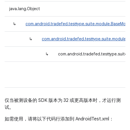
java.lang.Object
↳
com.android.tradefed.testtype.suite.module.BaseModu
↳
com.android.tradefed.testtype.suite.module.
↳
com.android.tradefed.testtype.suite
仅当被测设备的 SDK 版本为 32 或更高版本时，才运行测
试。
如需使用，请将以下代码行添加到 AndroidTest.xml：