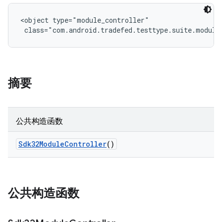
<object type="module_controller"

 class="com.android.tradefed.testtype.suite.module
摘要
公共构造函数
Sdk32Module
Controller
()
公共构造函数