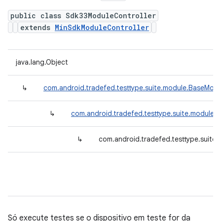
public class Sdk33ModuleController
extends
MinSdkModuleController
java.lang.Object
↳
com.android.tradefed.testtype.suite.module.BaseModu
↳
com.android.tradefed.testtype.suite.module.
↳
com.android.tradefed.testtype.suite
Só execute testes se o dispositivo em teste for da