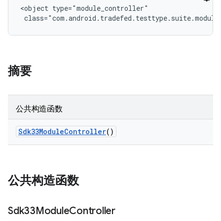
<object type="module_controller"

 class="com.android.tradefed.testtype.suite.module
摘要
公共构造函数
Sdk33Module
Controller
()
公共构造函数
Sdk33Module
Controller