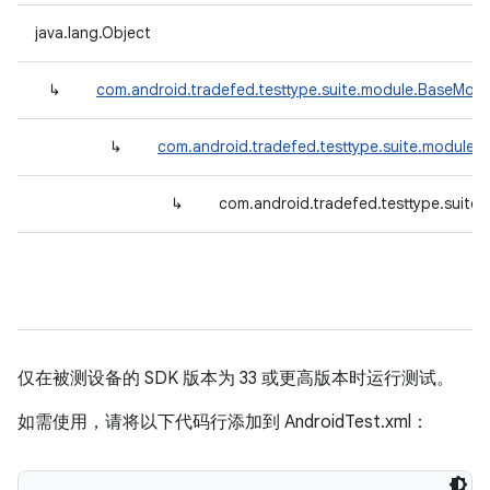
java.lang.Object
↳
com.android.tradefed.testtype.suite.module.BaseModu
↳
com.android.tradefed.testtype.suite.module.
↳
com.android.tradefed.testtype.suite
仅在被测设备的 SDK 版本为 33 或更高版本时运行测试。
如需使用，请将以下代码行添加到 AndroidTest.xml：