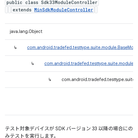
public class Sdk33ModuleController
extends
MinSdkModuleController
java.lang.Object
↳
com.android.tradefed.testtype.suite.module.BaseModu
↳
com.android.tradefed.testtype.suite.module.
↳
com.android.tradefed.testtype.suite
テスト対象デバイスが SDK バージョン 33 以降の場合にの
みテストを実行します。