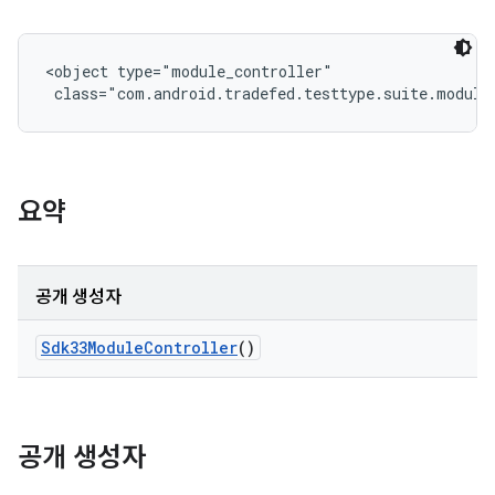
<object type="module_controller"

 class="com.android.tradefed.testtype.suite.module
요약
공개 생성자
Sdk33Module
Controller
()
공개 생성자