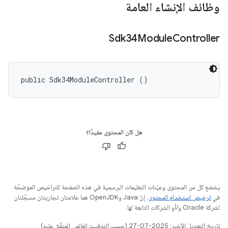
وظائف الإنشاء العامة
Sdk34Module
Controller
public Sdk34ModuleController ()
هل كان المحتوى مفيدًا؟
يخضع كل من المحتوى وعيّنات التعليمات البرمجية في هذه الصفحة للتراخيص الموضحّة
في
ترخيص استخدام المحتوى
. إنّ Java وOpenJDK هما علامتان تجاريتان مسجَّلتان
لشركة Oracle و/أو الشركات التابعة لها.
تاريخ التعديل الأخير: 2025-07-27 (حسب التوقيت العالمي المتفَّق عليه)