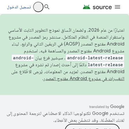
تسجيل الدخول
اعتبارًا من عام 2026، ولضمان اتّساق نموذج التطوير الثابت الأساسي
واستقرار المنصة في النظام المتكامل، سننشر رمز المصدر في مشروع
Android مفتوح المصدر (AOSP) في الربعَين الثاني والرابع. لبناء
مشروع Android مفتوح المصدر والمساهمة فيه، استخدِم
android-latest-release
. سيشير فرع بيان
android-
latest-release
دائمًا إلى أحدث إصدار تم نشره في مشروع
Android مفتوح المصدر. لمزيد من المعلومات، يُرجى الاطّلاع على
التغييرات في مشروع Android مفتوح المصدر
.
تستخدم Google تكنولوجيا الذكاء الاصطناعي لترجمة المحتوى إلى
لغتك المفضّلة، وقد تتضمّن بعض الأخطاء.