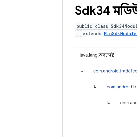
Sdk34 মডিউল
public class Sdk34Modu
extends
MinSdkModule
java.lang.অবজেক্ট
↳
com.android.tradefed
↳
com.android.tr
↳
com.and