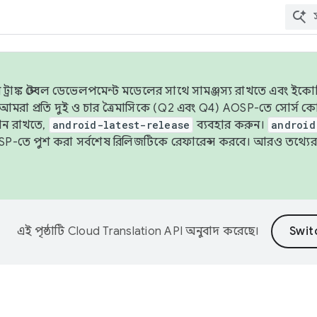
াঙ্ক স্টেবল ডেভেলপমেন্ট মডেলের সাথে সামঞ্জস্য রাখতে এবং ইকোসিস্ট
ে, আমরা প্রতি দুই ও চার ত্রৈমাসিকে (Q2 এবং Q4) AOSP-তে সোর্স
ান রাখতে,
android-latest-release
ব্যবহার করুন।
android
বদা AOSP-তে পুশ করা সর্বশেষ রিলিজটিকে রেফারেন্স করবে। আরও তথ্যের
এই পৃষ্ঠাটি
Cloud Translation API
অনুবাদ করেছে।