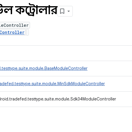
 কন্ট্রোলার
leController
Controller
.testtype.suite.module.BaseModuleController
adefed.testtype.suite.module.MinSdkModuleController
roid.tradefed.testtype.suite.module.Sdk34ModuleController