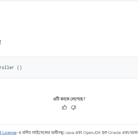
র
roller ()
এটি কাজে লেগেছে?
t License
-এ বর্ণিত লাইসেন্সের অধীনস্থ। Java এবং OpenJDK হল Oracle এবং/অথবা তার