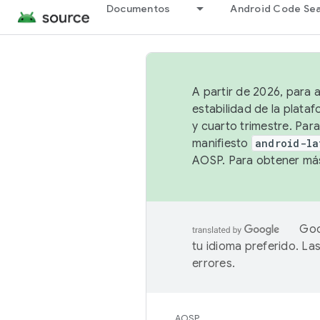
Documentos
Android Code Se
A partir de 2026, para 
estabilidad de la plata
y cuarto trimestre. Para
manifiesto
android-la
AOSP. Para obtener más
Goo
tu idioma preferido. L
errores.
AOSP