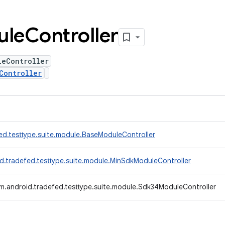
ule
Controller
leController
Controller
ed.testtype.suite.module.BaseModuleController
d.tradefed.testtype.suite.module.MinSdkModuleController
m.android.tradefed.testtype.suite.module.Sdk34ModuleController