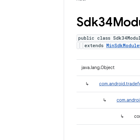
Sdk34Mod
public class Sdk34Modu
extends
MinSdkModule
java.lang.Object
↳
com.android.tradef
↳
com.androi
↳
co