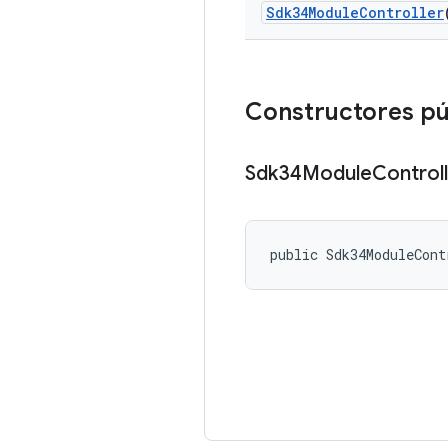
Sdk34Module
Controller
Constructores pú
Sdk34Module
Control
public Sdk34ModuleCont