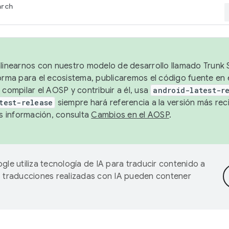
arch
alinearnos con nuestro modelo de desarrollo llamado Trunk S
forma para el ecosistema, publicaremos el código fuente en
 compilar el AOSP y contribuir a él, usa
android-latest-r
test-release
siempre hará referencia a la versión más reci
 información, consulta
Cambios en el AOSP
.
gle utiliza tecnología de IA para traducir contenido a
as traducciones realizadas con IA pueden contener