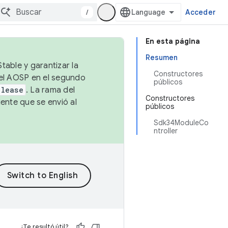
/
Acceder
En esta página
Resumen
table y garantizar la
Constructores
 el AOSP en el segundo
públicos
elease
. La rama del
Constructores
ente que se envió al
públicos
Sdk34ModuleCo
ntroller
¿Te resultó útil?