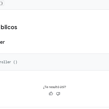
()
blicos
ler
roller ()
¿Te resultó útil?