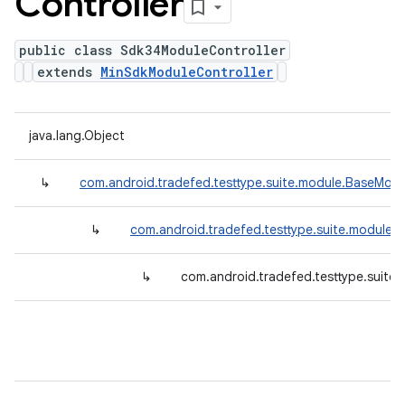
Controller
public class Sdk34ModuleController
extends
MinSdkModuleController
java.lang.Object
↳
com.android.tradefed.testtype.suite.module.BaseModu
↳
com.android.tradefed.testtype.suite.module.
↳
com.android.tradefed.testtype.suite