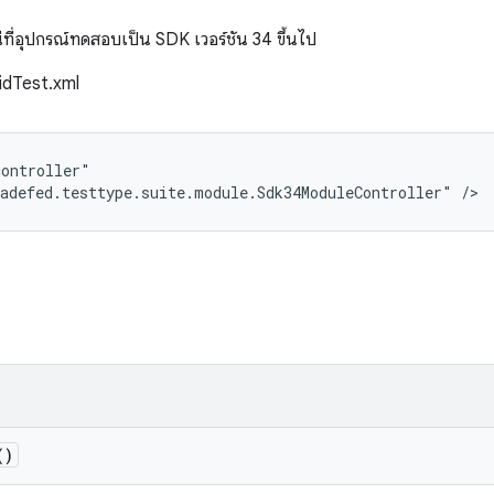
ี่อุปกรณ์ทดสอบเป็น SDK เวอร์ชัน 34 ขึ้นไป
oidTest.xml
ontroller"

adefed.testtype.suite.module.Sdk34ModuleController" />
()