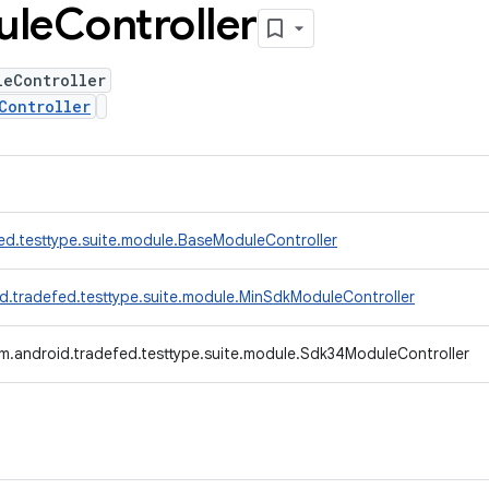
ule
Controller
leController
Controller
ed.testtype.suite.module.BaseModuleController
d.tradefed.testtype.suite.module.MinSdkModuleController
m.android.tradefed.testtype.suite.module.Sdk34ModuleController