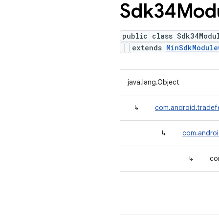
Sdk34Mod
public class Sdk34Modu
extends
MinSdkModule
java.lang.Object
↳
com.android.tradef
↳
com.androi
↳
co