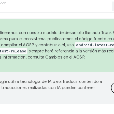
arch
alinearnos con nuestro modelo de desarrollo llamado Trunk S
forma para el ecosistema, publicaremos el código fuente en
 compilar el AOSP y contribuir a él, usa
android-latest-r
test-release
siempre hará referencia a la versión más reci
 información, consulta
Cambios en el AOSP
.
gle utiliza tecnología de IA para traducir contenido a
as traducciones realizadas con IA pueden contener