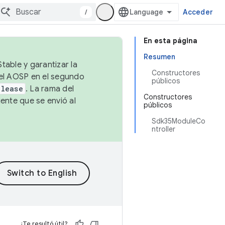
/
Acceder
En esta página
Resumen
table y garantizar la
Constructores
 el AOSP en el segundo
públicos
elease
. La rama del
Constructores
ente que se envió al
públicos
Sdk35ModuleCo
ntroller
¿Te resultó útil?