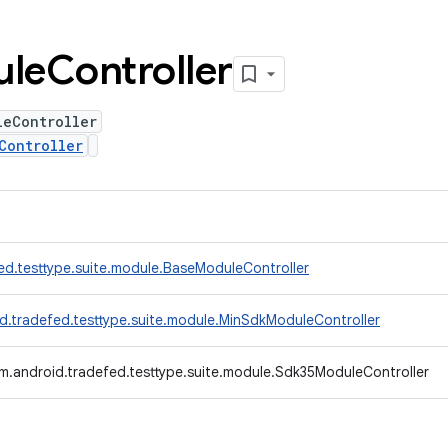
ule
Controller
leController
Controller
ed.testtype.suite.module.BaseModuleController
d.tradefed.testtype.suite.module.MinSdkModuleController
m.android.tradefed.testtype.suite.module.Sdk35ModuleController