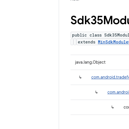
Sdk35Mod
public class Sdk35Modu
extends
MinSdkModule
java.lang.Object
↳
com.android.tradef
↳
com.androi
↳
co