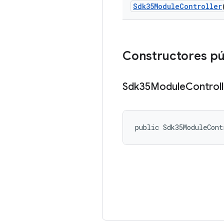
Sdk35Module
Controller
Constructores pú
Sdk35Module
Controll
public Sdk35ModuleCont