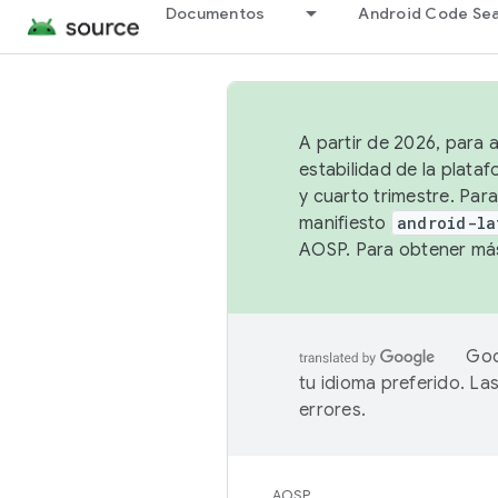
Documentos
Android Code Se
A partir de 2026, para 
estabilidad de la plata
y cuarto trimestre. Para
manifiesto
android-la
AOSP. Para obtener más
Goo
tu idioma preferido. L
errores.
AOSP