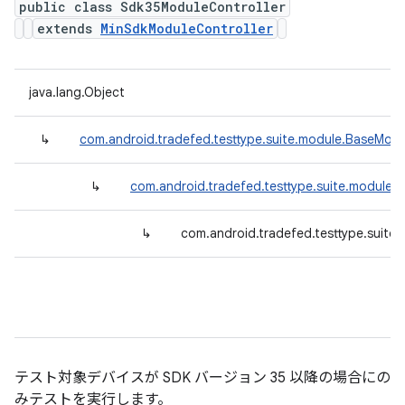
public class Sdk35ModuleController
extends
MinSdkModuleController
java.lang.Object
↳
com.android.tradefed.testtype.suite.module.BaseModu
↳
com.android.tradefed.testtype.suite.module.
↳
com.android.tradefed.testtype.suite
テスト対象デバイスが SDK バージョン 35 以降の場合にの
みテストを実行します。