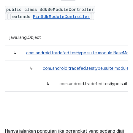
public class Sdk36ModuleController
extends
MinSdkModuleController
java.lang.Object
↳
com.android.tradefed.testtype.suite.module.BaseModu
↳
com.android.tradefed.testtype.suite.module.
↳
com.android.tradefed.testtype.suite
Hanya jalankan pengujian jika perangkat yang sedang diuji