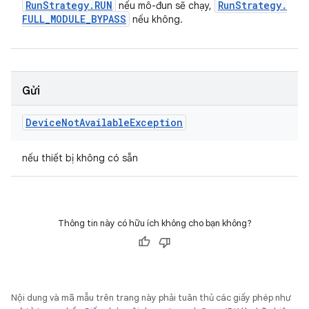
Run
Strategy
.
RUN
Run
Strategy
.
nếu mô-đun sẽ chạy,
FULL
_
MODULE
_
BYPASS
nếu không.
Gửi
Device
Not
Available
Exception
nếu thiết bị không có sẵn
Thông tin này có hữu ích không cho bạn không?
Nội dung và mã mẫu trên trang này phải tuân thủ các giấy phép như