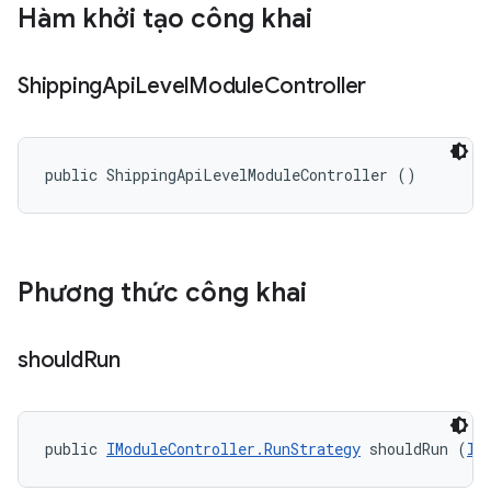
Hàm khởi tạo công khai
Shipping
Api
Level
Module
Controller
public ShippingApiLevelModuleController ()
Phương thức công khai
should
Run
public 
IModuleController.RunStrategy
 shouldRun (
II