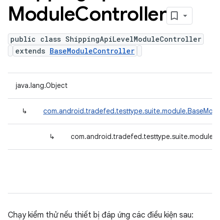
Module
Controller
public class ShippingApiLevelModuleController
extends
BaseModuleController
java.lang.Object
↳
com.android.tradefed.testtype.suite.module.BaseModu
↳
com.android.tradefed.testtype.suite.module.
Chạy kiểm thử nếu thiết bị đáp ứng các điều kiện sau: