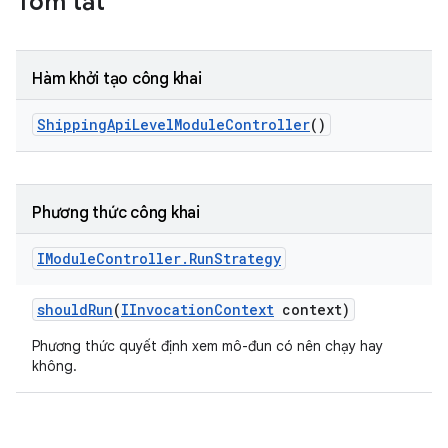
Tóm tắt
Hàm khởi tạo công khai
Shipping
Api
Level
Module
Controller
()
Phương thức công khai
IModule
Controller
.
Run
Strategy
should
Run
(
IInvocation
Context
context)
Phương thức quyết định xem mô-đun có nên chạy hay
không.