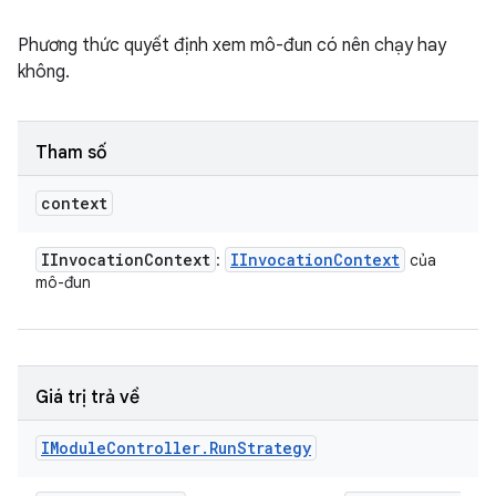
Phương thức quyết định xem mô-đun có nên chạy hay
không.
Tham số
context
IInvocation
Context
IInvocation
Context
:
của
mô-đun
Giá trị trả về
IModule
Controller
.
Run
Strategy