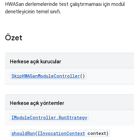
HWASan derlemelerinde test çalıştırmaması için modül
denetleyicinin temel sınıfı.
Özet
Herkese açık kurucular
Skip
HWASan
Module
Controller
()
Herkese açık yöntemler
IModule
Controller
.
Run
Strategy
should
Run
(
IInvocation
Context
context)