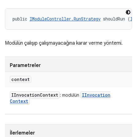
public 
IModuleController.RunStrategy
 shouldRun (
II
Modülün çalışıp çalışmayacağına karar verme yöntemi.
Parametreler
context
IInvocation
Context
IInvocation
: modülün
Context
İlerlemeler