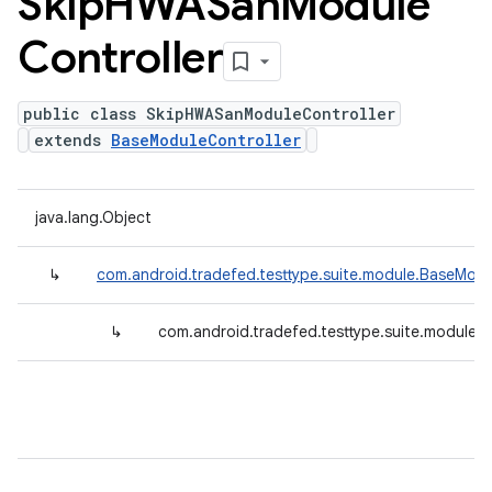
Skip
HWASan
Module
Controller
public class SkipHWASanModuleController
extends
BaseModuleController
java.lang.Object
↳
com.android.tradefed.testtype.suite.module.BaseModu
↳
com.android.tradefed.testtype.suite.module