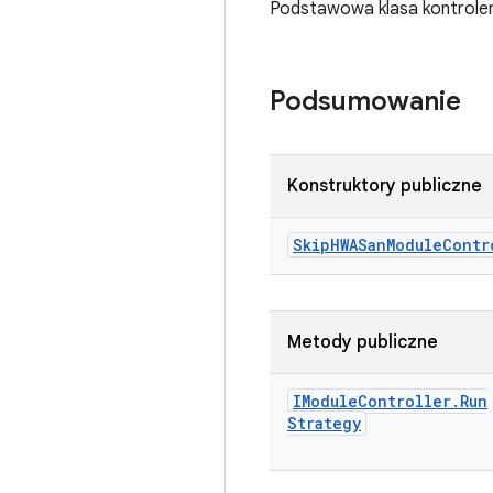
Podstawowa klasa kontroler
Podsumowanie
Konstruktory publiczne
Skip
HWASan
Module
Contr
Metody publiczne
IModule
Controller
.
Run
Strategy