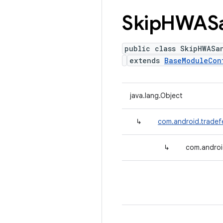
Skip
HWAS
public class SkipHWASa
extends
BaseModuleCon
java.lang.Object
↳
com.android.tradef
↳
com.androi