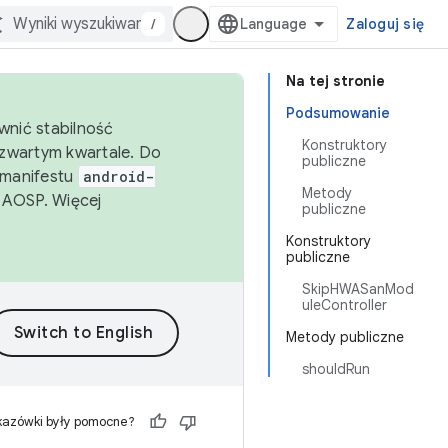
/
Zaloguj się
Na tej stronie
Podsumowanie
wnić stabilność
Konstruktory
zwartym kwartale. Do
publiczne
 manifestu
android-
Metody
 AOSP. Więcej
publiczne
Konstruktory
publiczne
SkipHWASanMod
uleController
Metody publiczne
shouldRun
kazówki były pomocne?