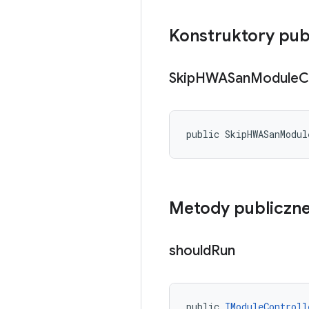
Konstruktory pub
Skip
HWASan
Module
C
public SkipHWASanModul
Metody publiczn
should
Run
public 
IModuleControll