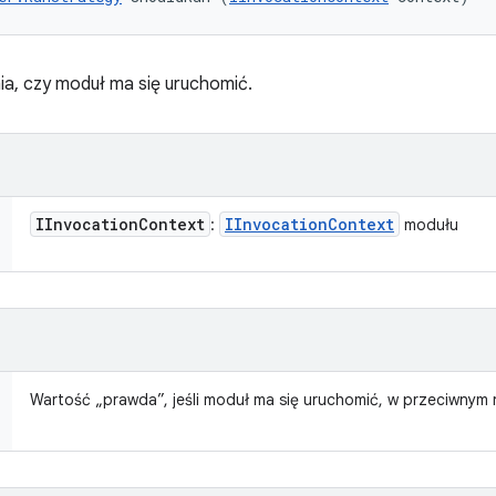
ia, czy moduł ma się uruchomić.
IInvocation
Context
IInvocation
Context
:
modułu
Wartość „prawda”, jeśli moduł ma się uruchomić, w przeciwnym r