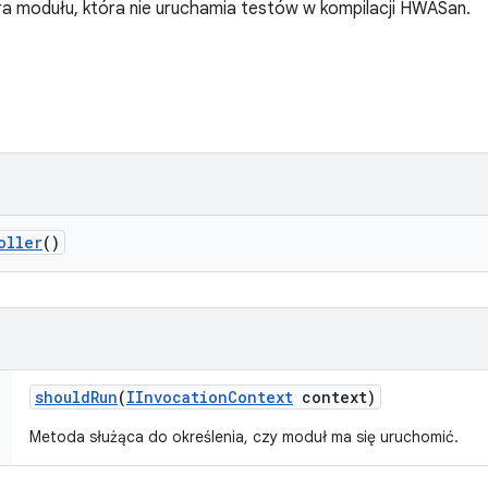
a modułu, która nie uruchamia testów w kompilacji HWASan.
oller
()
should
Run
(
IInvocation
Context
context)
Metoda służąca do określenia, czy moduł ma się uruchomić.