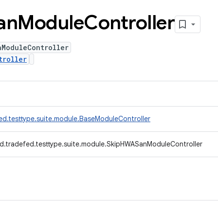
an
Module
Controller
nModuleController
troller
ed.testtype.suite.module.BaseModuleController
d.tradefed.testtype.suite.module.SkipHWASanModuleController