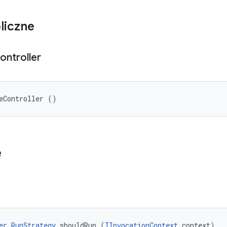
liczne
ontroller
eController ()
e
er.RunStrategy
 shouldRun (
IInvocationContext
 context)