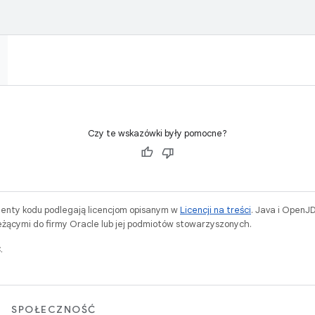
Czy te wskazówki były pomocne?
menty kodu podlegają licencjom opisanym w
Licencji na treści
. Java i OpenJ
ącymi do firmy Oracle lub jej podmiotów stowarzyszonych.
.
SPOŁECZNOŚĆ