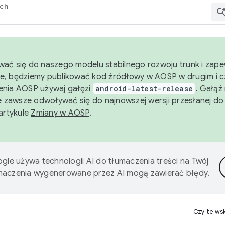
rch
wać się do naszego modelu stabilnego rozwoju trunk i zape
e, będziemy publikować kod źródłowy w AOSP w drugim i c
enia AOSP używaj gałęzi
android-latest-release
. Gałąź
 zawsze odwoływać się do najnowszej wersji przesłanej do
 artykule
Zmiany w AOSP
.
gle używa technologii AI do tłumaczenia treści na Twój
umaczenia wygenerowane przez AI mogą zawierać błędy.
Czy te ws