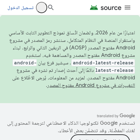
تسجيل الدخول
اعتبارًا من عام 2026، ولضمان اتّساق نموذج التطوير الثابت الأساسي
واستقرار المنصة في النظام المتكامل، سننشر رمز المصدر في مشروع
Android مفتوح المصدر (AOSP) في الربعَين الثاني والرابع. لبناء
مشروع Android مفتوح المصدر والمساهمة فيه، استخدِم
android-latest-release
. سيشير فرع بيان
android-
latest-release
دائمًا إلى أحدث إصدار تم نشره في مشروع
Android مفتوح المصدر. لمزيد من المعلومات، يُرجى الاطّلاع على
التغييرات في مشروع Android مفتوح المصدر
.
تستخدم Google تكنولوجيا الذكاء الاصطناعي لترجمة المحتوى إلى
لغتك المفضّلة، وقد تتضمّن بعض الأخطاء.