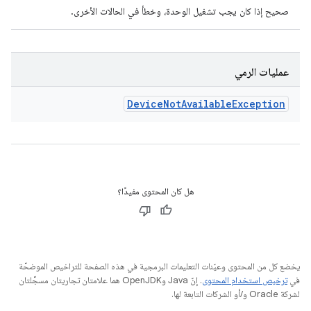
صحيح إذا كان يجب تشغيل الوحدة، وخطأ في الحالات الأخرى.
عمليات الرمي
Device
Not
Available
Exception
هل كان المحتوى مفيدًا؟
يخضع كل من المحتوى وعيّنات التعليمات البرمجية في هذه الصفحة للتراخيص الموضحّة
في
ترخيص استخدام المحتوى
. إنّ Java وOpenJDK هما علامتان تجاريتان مسجَّلتان
لشركة Oracle و/أو الشركات التابعة لها.