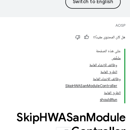
AOSP
هل كان المحتوى مفيدًا؟
على هذه الصفحة
ملخّص
وظائف الإنشاء العامة
الطرق العامة
وظائف الإنشاء العامة
SkipHWASanModuleController
الطرق العامة
shouldRun
Skip
HWASan
Module