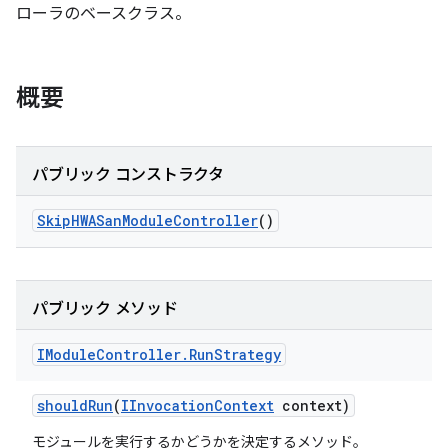
ローラのベースクラス。
概要
パブリック コンストラクタ
Skip
HWASan
Module
Controller
()
パブリック メソッド
IModule
Controller
.
Run
Strategy
should
Run
(
IInvocation
Context
context)
モジュールを実行するかどうかを決定するメソッド。