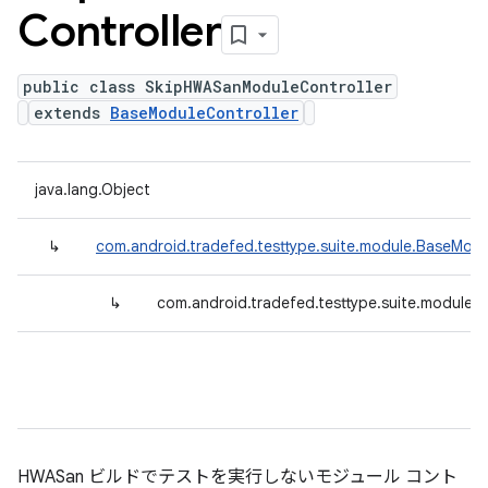
Controller
public class SkipHWASanModuleController
extends
BaseModuleController
java.lang.Object
↳
com.android.tradefed.testtype.suite.module.BaseModu
↳
com.android.tradefed.testtype.suite.module
HWASan ビルドでテストを実行しないモジュール コント