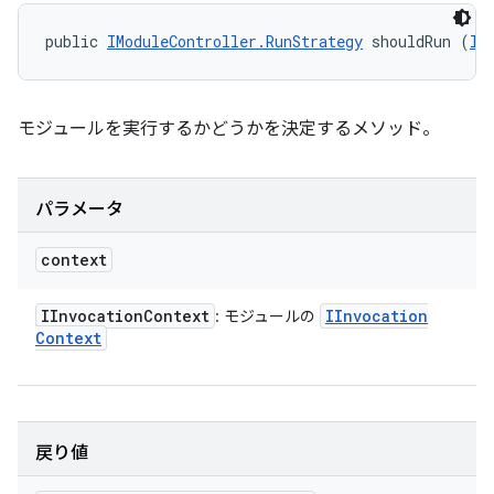
public 
IModuleController.RunStrategy
 shouldRun (
II
モジュールを実行するかどうかを決定するメソッド。
パラメータ
context
IInvocation
Context
IInvocation
: モジュールの
Context
戻り値