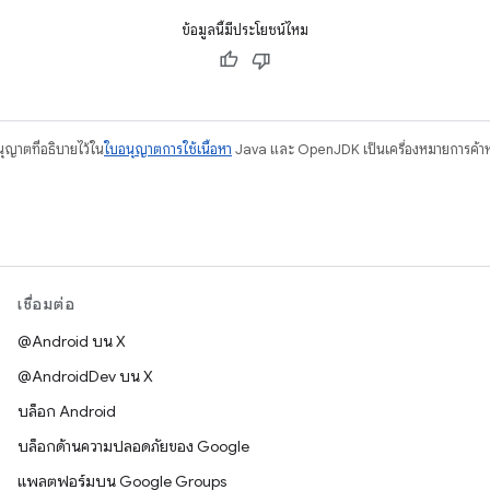
ข้อมูลนี้มีประโยชน์ไหม
อนุญาตที่อธิบายไว้ใน
ใบอนุญาตการใช้เนื้อหา
Java และ OpenJDK เป็นเครื่องหมายการค้าห
เชื่อมต่อ
@Android บน X
@AndroidDev บน X
บล็อก Android
บล็อกด้านความปลอดภัยของ Google
แพลตฟอร์มบน Google Groups