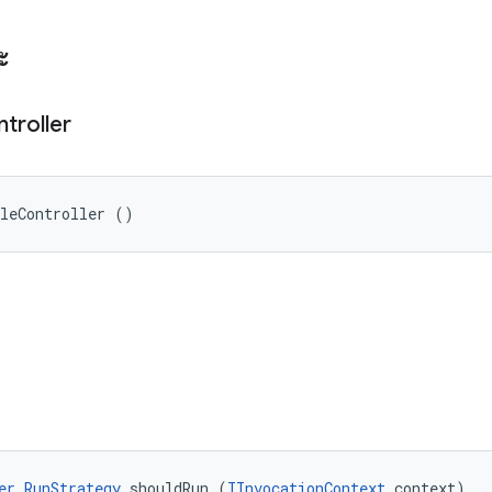
ะ
troller
uleController ()
er.RunStrategy
 shouldRun (
IInvocationContext
 context)