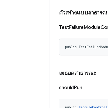
ตัวสร้างแบบสาธารณ
Test
Failure
Module
Con
public TestFailureMod
เมธอดสาธารณะ
should
Run
public 
IModuleControll