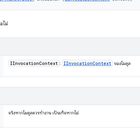
ือไม่
IInvocation
Context
IInvocation
Context
:
ของโมดูล
จริงหากโมดูลควรทํางาน เป็นเท็จหากไม่