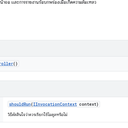
น้าจอ และการรายงานข้อบกพร่องเมื่อเกิดความล้มเหลว
roller
()
should
Run
(
IInvocation
Context
context)
วิธีตัดสินใจว่าควรเรียกใช้โมดูลหรือไม่