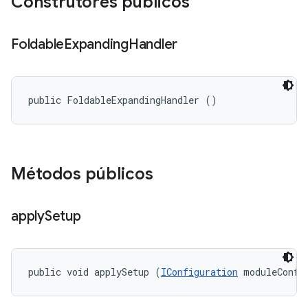
Construtores públicos
Foldable
Expanding
Handler
public FoldableExpandingHandler ()
Métodos públicos
apply
Setup
public void applySetup (
IConfiguration
 moduleConfi