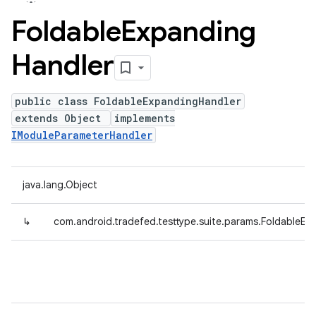
Foldable
Expanding
Handler
public class FoldableExpandingHandler
extends Object
implements
IModuleParameterHandler
java.lang.Object
↳
com.android.tradefed.testtype.suite.params.FoldableEx