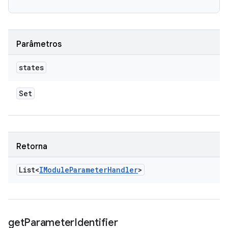
Parâmetros
states
Set
Retorna
List<
IModule
Parameter
Handler
>
get
Parameter
Identifier