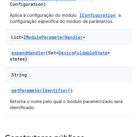
Configuration)
IConfiguration
Aplica à configuração do módulo
a
configuração específica do módulo de parâmetros.
List<
IModule
Parameter
Handler
>
expand
Handler
(Set<
Device
Foldable
State
>
states)
String
get
Parameter
Identifier
()
Retorna o nome pelo qual o módulo parametrizado será
identificado.