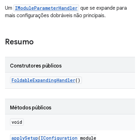
Um
IModuleParameterHandler
que se expande para
mais configurações dobráveis não principais.
Resumo
Construtores públicos
Foldable
Expanding
Handler
()
Métodos públicos
void
apply
Setup
(
IConfiguration
module