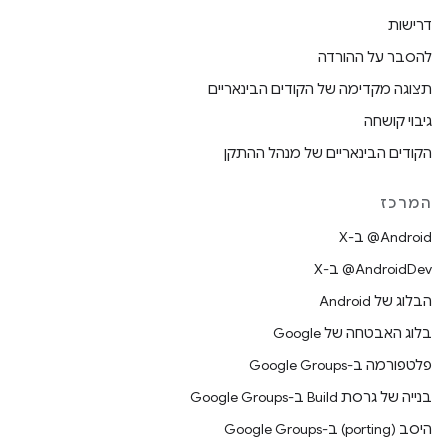
דרישות
להסבר על ההורדה
תצוגה מקדימה של הקודים הבינאריים
גיבוי קושחה
הקודים הבינאריים של מנהל ההתקן
המרכז
‫‎@Android ב-X
‫‎@AndroidDev ב-X
הבלוג של Android
בלוג האבטחה של Google
פלטפורמה ב-Google Groups
בנייה של גרסת Build ב-Google Groups
היסב (porting) ב-Google Groups