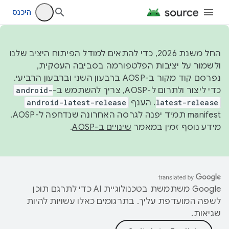
היכנס
החל משנת 2026, כדי להתאים למודל הפיתוח היציב שלנו
ולשמור על יציבות הפלטפורמה בסביבה העסקית,
נפרסם קוד מקור ב-AOSP ברבעון השני וברבעון הרביעי.
כדי ליצור ולתרום ל-AOSP, צריך להשתמש ב-
android-
latest-release
. הענף
android-latest-release
manifest תמיד יפנה לגרסה האחרונה שנדחפה ל-AOSP.
מידע נוסף זמין במאמר
שינויים ב-AOSP
.
‫Google משתמשת בטכנולוגיית AI כדי לתרגם תוכן
לשפה המועדפת עליך. בתרגומים כאלו עשויות להיות
שגיאות.