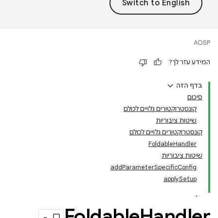
AOSP
המידע עזר לך?
בדף הזה
סיכום
קונסטרוקטורים גלויים לכולם
שיטות ציבוריות
קונסטרוקטורים גלויים לכולם
FoldableHandler
שיטות ציבוריות
addParameterSpecificConfig
applySetup
Foldable
Handler