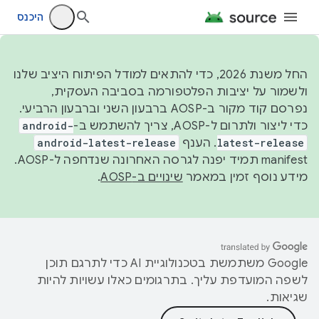
היכנס
החל משנת 2026, כדי להתאים למודל הפיתוח היציב שלנו
ולשמור על יציבות הפלטפורמה בסביבה העסקית,
נפרסם קוד מקור ב-AOSP ברבעון השני וברבעון הרביעי.
כדי ליצור ולתרום ל-AOSP, צריך להשתמש ב-
android-
latest-release
. הענף
android-latest-release
manifest תמיד יפנה לגרסה האחרונה שנדחפה ל-AOSP.
מידע נוסף זמין במאמר
שינויים ב-AOSP
.
‫Google משתמשת בטכנולוגיית AI כדי לתרגם תוכן
לשפה המועדפת עליך. בתרגומים כאלו עשויות להיות
שגיאות.