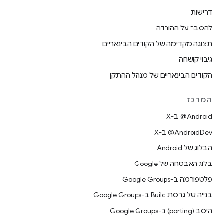
דרישות
להסבר על ההורדה
תצוגה מקדימה של הקודים הבינאריים
גיבוי קושחה
הקודים הבינאריים של מנהל ההתקן
המרכז
‫‎@Android ב-X
‫‎@AndroidDev ב-X
הבלוג של Android
בלוג האבטחה של Google
פלטפורמה ב-Google Groups
בנייה של גרסת Build ב-Google Groups
היסב (porting) ב-Google Groups