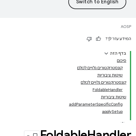
AOSP
המידע עזר לך?
בדף הזה
סיכום
קונסטרוקטורים גלויים לכולם
שיטות ציבוריות
קונסטרוקטורים גלויים לכולם
FoldableHandler
שיטות ציבוריות
addParameterSpecificConfig
applySetup
Foldable
Handler