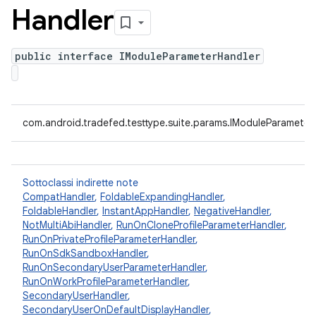
Handler
public interface IModuleParameterHandler
com.android.tradefed.testtype.suite.params.IModuleParameter
Sottoclassi indirette note
CompatHandler
,
FoldableExpandingHandler
,
FoldableHandler
,
InstantAppHandler
,
NegativeHandler
,
NotMultiAbiHandler
,
RunOnCloneProfileParameterHandler
,
RunOnPrivateProfileParameterHandler
,
RunOnSdkSandboxHandler
,
RunOnSecondaryUserParameterHandler
,
RunOnWorkProfileParameterHandler
,
SecondaryUserHandler
,
SecondaryUserOnDefaultDisplayHandler
,