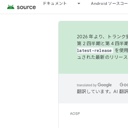
ドキュメント
Android ソース
2026 年より、トラ
第 2 四半期と第 4 四
latest-release
を使用
ュされた最新のリリース
Go
翻訳しています。AI 
AOSP