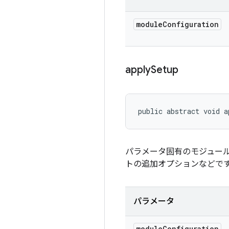
module
Configuration
apply
Setup
public abstract void a
パラメータ固有のモジュー
トの追加オプションなどで
パラメータ
module
Configuration