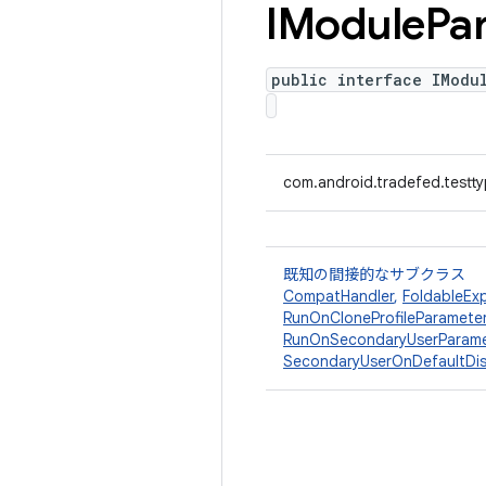
IModule
Pa
public interface IModu
com.android.tradefed.testt
既知の間接的なサブクラス
CompatHandler
,
FoldableEx
RunOnCloneProfileParamete
RunOnSecondaryUserParame
SecondaryUserOnDefaultDis