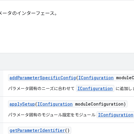
メータのインターフェース。
add
Parameter
Specific
Config
(
IConfiguration
module
IConfiguration
パラメータ固有のニーズに合わせて
に追加し
apply
Setup
(
IConfiguration
module
Configuration)
IConfiguration
パラメータ固有のモジュール設定をモジュール
get
Parameter
Identifier
()