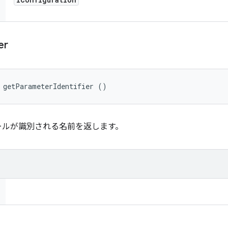
er
 getParameterIdentifier ()
ールが識別される名前を返します。