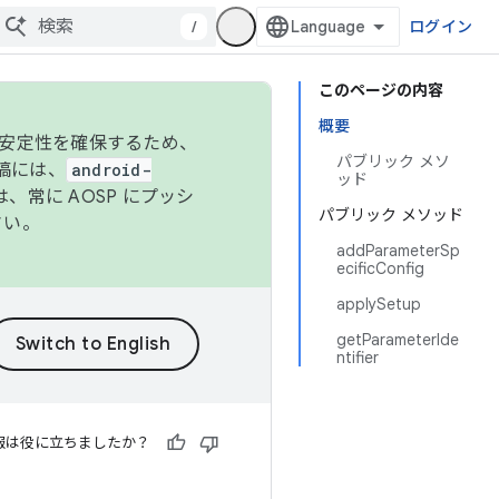
/
ログイン
このページの内容
概要
の安定性を確保するため、
パブリック メソ
投稿には、
android-
ッド
、常に AOSP にプッシ
パブリック メソッド
さい。
addParameterSp
ecificConfig
applySetup
getParameterIde
ntifier
報は役に立ちましたか？