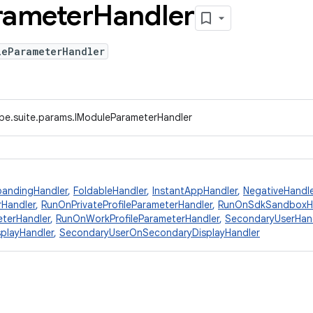
rameter
Handler
leParameterHandler
ype.suite.params.IModuleParameterHandler
pandingHandler
,
FoldableHandler
,
InstantAppHandler
,
NegativeHandle
rHandler
,
RunOnPrivateProfileParameterHandler
,
RunOnSdkSandboxHa
terHandler
,
RunOnWorkProfileParameterHandler
,
SecondaryUserHan
playHandler
,
SecondaryUserOnSecondaryDisplayHandler