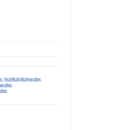
r
,
NotMultiAbiHandler
,
ndler
,
dler
,