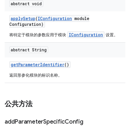
abstract void
apply
Setup
(
IConfiguration
module
Configuration)
IConfiguration
将特定于模块的参数应用于模块
设置。
abstract String
get
Parameter
Identifier
()
返回形参化模块的标识名称。
公共方法
add
Parameter
Specific
Config