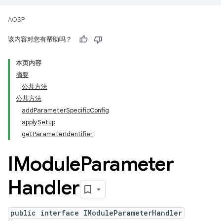
AOSP
该内容对您有帮助吗？
本页内容
摘要
公共方法
公共方法
addParameterSpecificConfig
applySetup
getParameterIdentifier
IModule
Parameter
Handler
public interface IModuleParameterHandler