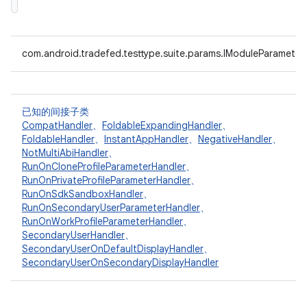
com.android.tradefed.testtype.suite.params.IModuleParameter
已知的间接子类
CompatHandler
、
FoldableExpandingHandler
、
FoldableHandler
、
InstantAppHandler
、
NegativeHandler
、
NotMultiAbiHandler
、
RunOnCloneProfileParameterHandler
、
RunOnPrivateProfileParameterHandler
、
RunOnSdkSandboxHandler
、
RunOnSecondaryUserParameterHandler
、
RunOnWorkProfileParameterHandler
、
SecondaryUserHandler
、
SecondaryUserOnDefaultDisplayHandler
、
SecondaryUserOnSecondaryDisplayHandler