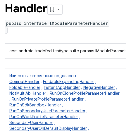
Handler
public interface IModuleParameterHandler
com.android.tradefed.testtype.suite.params.IModuleParameter
Известные косвенные подклассы
CompatHandler
,
FoldableExpandingHandler
,
FoldableHandler
,
InstantAppHandler
,
NegativeHandler
,
NotMultiAbiHandler
,
RunOnCloneProfileParameterHandler
,
RunOnPrivateProfileParameterHandler
,
RunOnSdkSandboxHandler
,
RunOnSecondaryUserParameterHandler
,
RunOnWorkProfileParameterHandler
,
SecondaryUserHandler
,
SecondaryUserOnDefaultDisplayHandler
,