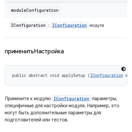
module
Configuration
IConfiguration
IConfiguration
:
модуля
применитьНастройка
public abstract void applySetup (
IConfiguration
 mo
Примените к модулю
IConfiguration
параметры,
специфичные для настройки модуля. Например, это
могут быть дополнительные параметры для
подготовителей или тестов.