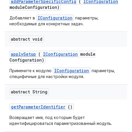
add
Parameter
Specific
Config
(
IConfiguration
module
Configuration)
IConfiguration
Добавляет в
параметры,
необходимые для конкретных задач.
abstract void
apply
Setup
(
IConfiguration
module
Configuration)
IConfiguration
Примените к модулю
параметры,
специфичные для настройки модуля.
abstract String
get
Parameter
Identifier
()
Возвращает имя, под которым будет
идентифицироваться параметризованный модуль.