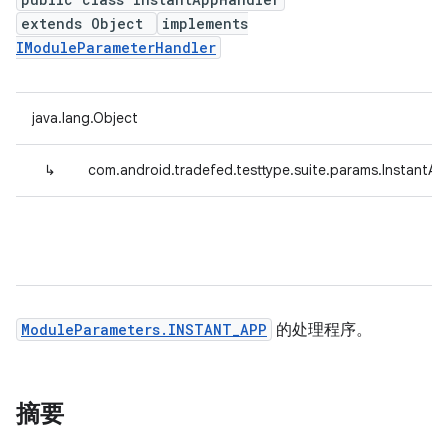
extends Object
implements
IModuleParameterHandler
java.lang.Object
↳
com.android.tradefed.testtype.suite.params.InstantA
ModuleParameters.INSTANT_APP
的处理程序。
摘要