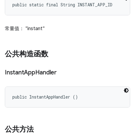
public static final String INSTANT_APP_ID
常量值： "instant"
公共构造函数
Instant
App
Handler
public InstantAppHandler ()
公共方法