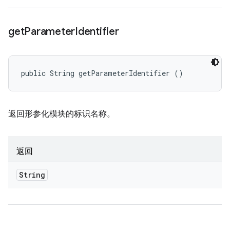
get
Parameter
Identifier
public String getParameterIdentifier ()
返回形参化模块的标识名称。
返回
String