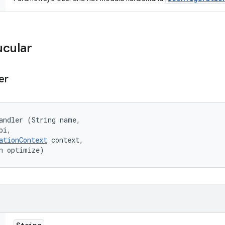
ucular
er
andler (String name, 

bi, 

ationContext
 context, 

n optimize)