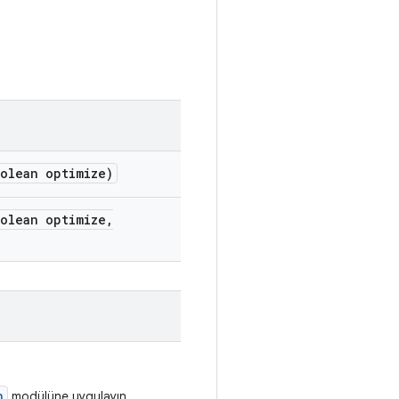
olean optimize)
olean optimize
,
n
modülüne uygulayın.