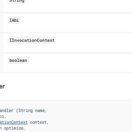
String
IAbi
IInvocation
Context
boolean
er
andler (String name, 

bi, 

ationContext
 context, 

n optimize, 
