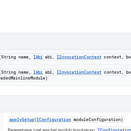
(String name
,
IAbi
abi
,
IInvocation
Context
context
,
bo
(String name
,
IAbi
abi
,
IInvocation
Context
context
,
bo
oaded
Mainline
Module)
apply
Setup
(
IConfiguration
module
Configuration)
IConfiguratio
Parametreye özel ana hat modülü kurulumunu