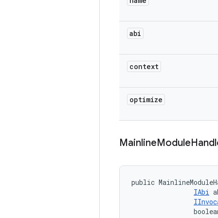
name
abi
context
optimize
Mainline
Module
Handl
public MainlineModuleH
IAbi
 a
IInvoc
                boolea