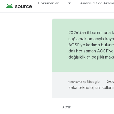
Dokümanlar
Android Kod Arama
2026'dan itibaren, ana k
sağlamak amacıyla kayn
AOSP'ye katkıda bulunm
dalı her zaman AOSP'ye 
değişiklikler
başlıklı maka
Goog
zeka teknolojisini kullanı
AOSP