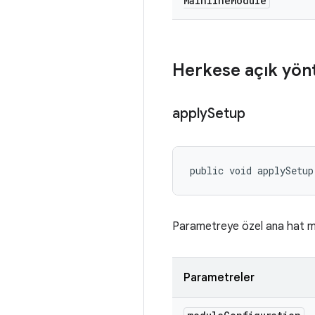
Mainline
Module
Herkese açık yön
apply
Setup
public void applySetup
Parametreye özel ana hat 
Parametreler