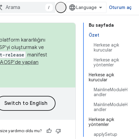
/
Oturum aç
Bu sayfada
Özet
latform kararlılığını
Herkese açık
SP'yi oluşturmak ve
kurucular
t-release
manifest
Herkese açık
n
AOSP'de yapılan
yöntemler
Herkese açık
kurucular
MainlineModuleH
andler
MainlineModuleH
andler
Herkese açık
yöntemler
 size yardımcı oldu mu?
applySetup