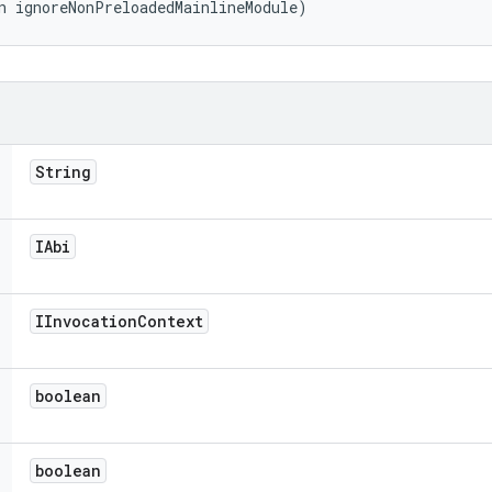
n ignoreNonPreloadedMainlineModule)
String
IAbi
IInvocation
Context
boolean
boolean