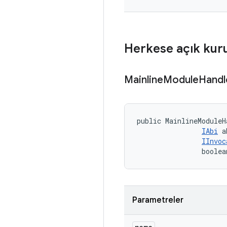
Herkese açık kur
Mainline
Module
Handl
public MainlineModuleH
IAbi
 a
IInvoc
                boolea
Parametreler