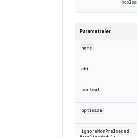
                boolea
Parametreler
name
abi
context
optimize
ignore
Non
Preloaded