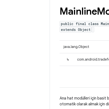
Mainline
Mo
public final class Mai
extends Object
java.lang.Object
↳
com.android.tradef
Ana hat modülleri için basit b
otomatik olarak almak için din