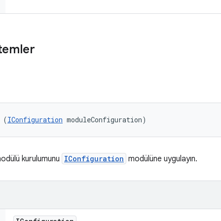
temler
 (
IConfiguration
 moduleConfiguration)
modülü kurulumunu
IConfiguration
modülüne uygulayın.