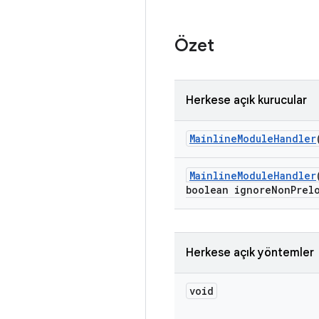
Özet
Herkese açık kurucular
Mainline
Module
Handler
Mainline
Module
Handler
boolean ignore
Non
Prel
Herkese açık yöntemler
void