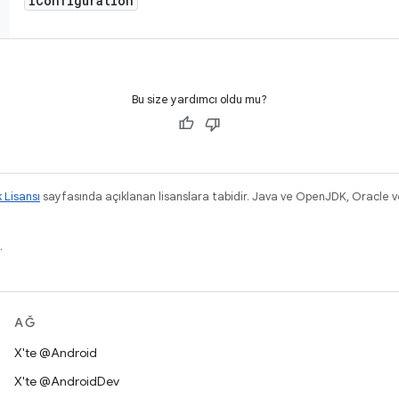
IConfiguration
Bu size yardımcı oldu mu?
k Lisansı
sayfasında açıklanan lisanslara tabidir. Java ve OpenJDK, Oracle ve/v
.
AĞ
X'te @Android
X'te @AndroidDev