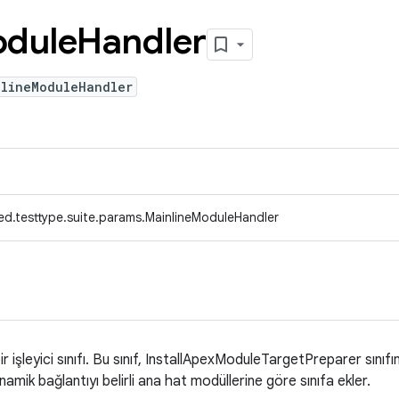
dule
Handler
nlineModuleHandler
ed.testtype.suite.params.MainlineModuleHandler
ir işleyici sınıfı. Bu sınıf, InstallApexModuleTargetPreparer sınıfı
amik bağlantıyı belirli ana hat modüllerine göre sınıfa ekler.