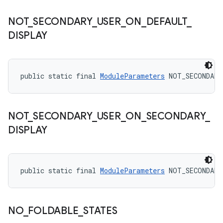
NOT
_
SECONDARY
_
USER
_
ON
_
DEFAULT
_
DISPLAY
public static final 
ModuleParameters
 NOT_SECONDARY
NOT
_
SECONDARY
_
USER
_
ON
_
SECONDARY
_
DISPLAY
public static final 
ModuleParameters
 NOT_SECONDARY
NO
_
FOLDABLE
_
STATES