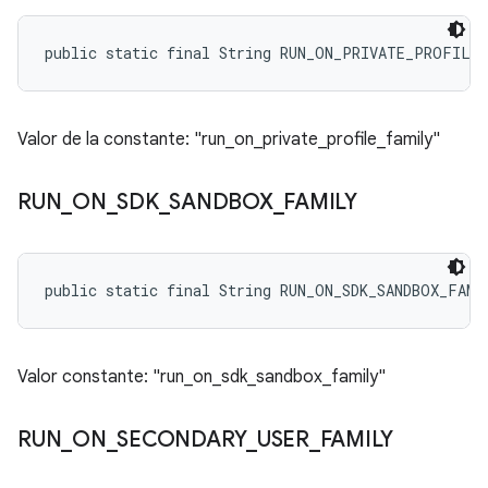
public static final String RUN_ON_PRIVATE_PROFILE
Valor de la constante: "run_on_private_profile_family"
RUN
_
ON
_
SDK
_
SANDBOX
_
FAMILY
public static final String RUN_ON_SDK_SANDBOX_FAMI
Valor constante: "run_on_sdk_sandbox_family"
RUN
_
ON
_
SECONDARY
_
USER
_
FAMILY