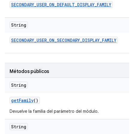
SECONDARY
_
USER
_
ON
_
DEFAULT
_
DISPLAY
_
FAMILY
String
SECONDARY
_
USER
_
ON
_
SECONDARY
_
DISPLAY
_
FAMILY
Métodos públicos
String
get
Family
()
Devuelve la familia del parámetro del módulo.
String