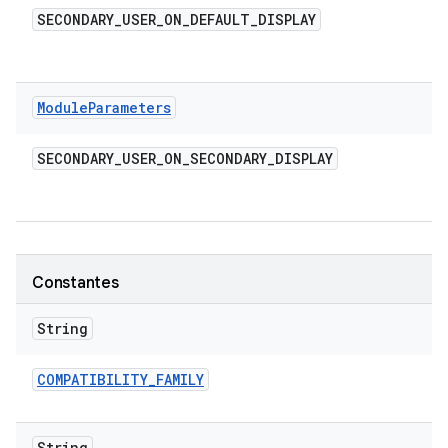
SECONDARY
_
USER
_
ON
_
DEFAULT
_
DISPLAY
Module
Parameters
SECONDARY
_
USER
_
ON
_
SECONDARY
_
DISPLAY
Constantes
String
COMPATIBILITY
_
FAMILY
String