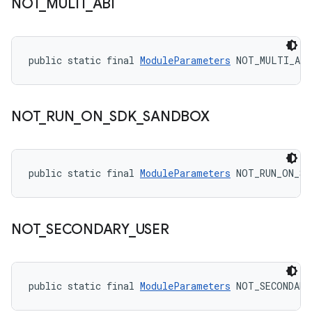
NOT
_
MULTI
_
ABI
public static final 
ModuleParameters
 NOT_MULTI_ABI
NOT
_
RUN
_
ON
_
SDK
_
SANDBOX
public static final 
ModuleParameters
 NOT_RUN_ON_SD
NOT
_
SECONDARY
_
USER
public static final 
ModuleParameters
 NOT_SECONDARY