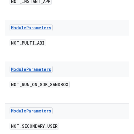
NOT
_
INSTANT
_
APP
Module
Parameters
NOT
_
MULTI
_
ABI
Module
Parameters
NOT
_
RUN
_
ON
_
SDK
_
SANDBOX
Module
Parameters
NOT
_
SECONDARY
_
USER