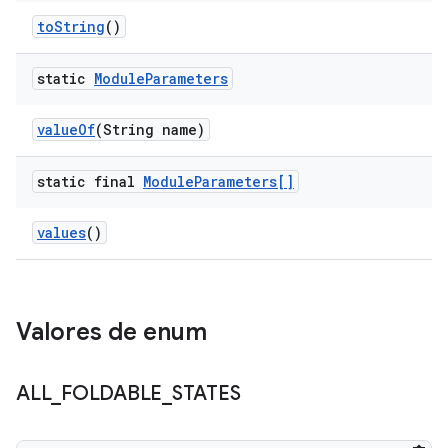
to
String
()
static
Module
Parameters
value
Of
(String name)
static final
Module
Parameters[]
values
()
Valores de enum
ALL
_
FOLDABLE
_
STATES