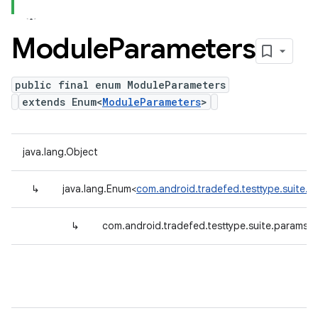
Module
Parameters
public final enum ModuleParameters
extends Enum<
ModuleParameters
>
java.lang.Object
↳
java.lang.Enum<
com.android.tradefed.testtype.suite.
↳
com.android.tradefed.testtype.suite.params.