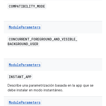
COMPATIBILITY
_
MODE
Module
Parameters
CONCURRENT
_
FOREGROUND
_
AND
_
VISIBLE
_
BACKGROUND
_
USER
Module
Parameters
INSTANT
_
APP
Describe una parametrización basada en la app que se
debe instalar en modo instantáneo.
Module
Parameters