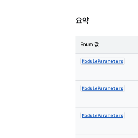
요약
Enum 값
Module
Parameters
Module
Parameters
Module
Parameters