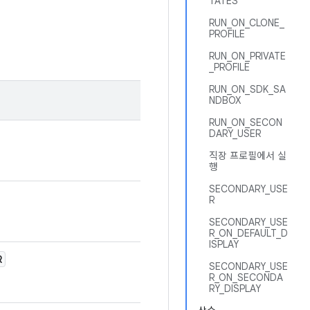
TATES
RUN_ON_CLONE_
PROFILE
RUN_ON_PRIVATE
_PROFILE
RUN_ON_SDK_SA
NDBOX
RUN_ON_SECON
DARY_USER
직장 프로필에서 실
행
SECONDARY_USE
R
SECONDARY_USE
R_ON_DEFAULT_D
ISPLAY
R
SECONDARY_USE
R_ON_SECONDA
RY_DISPLAY