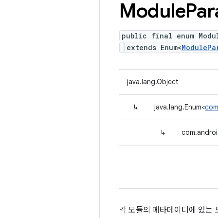
Module
Par
public final enum Modu
extends Enum<
ModulePa
java.lang.Object
↳
java.lang.Enum<
com
↳
com.androi
각 모듈의 메타데이터에 있는 도구