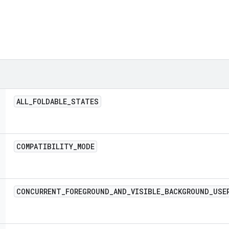
ALL
_
FOLDABLE
_
STATES
COMPATIBILITY
_
MODE
CONCURRENT
_
FOREGROUND
_
AND
_
VISIBLE
_
BACKGROUND
_
USE