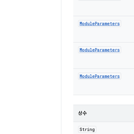
Module
Parameters
Module
Parameters
Module
Parameters
상수
String