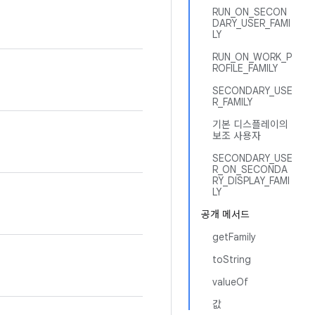
RUN_ON_SECON
DARY_USER_FAMI
LY
RUN_ON_WORK_P
ROFILE_FAMILY
SECONDARY_USE
R_FAMILY
기본 디스플레이의
보조 사용자
SECONDARY_USE
R_ON_SECONDA
RY_DISPLAY_FAMI
LY
공개 메서드
getFamily
toString
valueOf
값