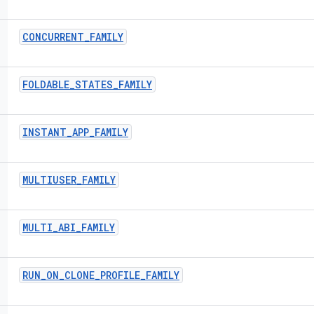
CONCURRENT
_
FAMILY
FOLDABLE
_
STATES
_
FAMILY
INSTANT
_
APP
_
FAMILY
MULTIUSER
_
FAMILY
MULTI
_
ABI
_
FAMILY
RUN
_
ON
_
CLONE
_
PROFILE
_
FAMILY