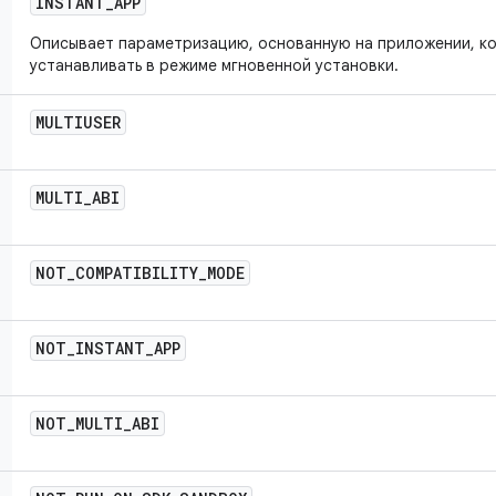
INSTANT
_
APP
Описывает параметризацию, основанную на приложении, к
устанавливать в режиме мгновенной установки.
MULTIUSER
MULTI
_
ABI
NOT
_
COMPATIBILITY
_
MODE
NOT
_
INSTANT
_
APP
NOT
_
MULTI
_
ABI