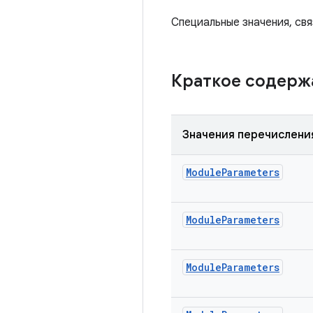
Специальные значения, св
Краткое содер
Значения перечислени
Module
Parameters
Module
Parameters
Module
Parameters