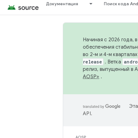
Документация
Поиск кода And
Начиная с 2026 года, 
обеспечения стабильн
во 2-м и 4-м квартала
release
. Ветка
andro
релиз, выпущенный в 
AOSP»
.
Эта
API
.
AOSP