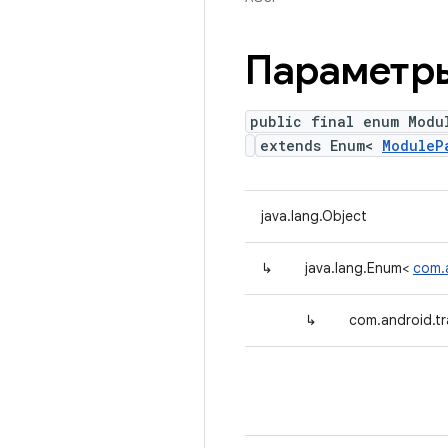
Параметр
public final enum Modu
extends Enum<
ModuleP
java.lang.Object
↳
java.lang.Enum<
com.
↳
com.android.tr