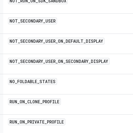
NOT
_
RUN
_
ON
_
SDK
_
SANDBOX
NOT
_
SECONDARY
_
USER
NOT
_
SECONDARY
_
USER
_
ON
_
DEFAULT
_
DISPLAY
NOT
_
SECONDARY
_
USER
_
ON
_
SECONDARY
_
DISPLAY
NO
_
FOLDABLE
_
STATES
RUN
_
ON
_
CLONE
_
PROFILE
RUN
_
ON
_
PRIVATE
_
PROFILE