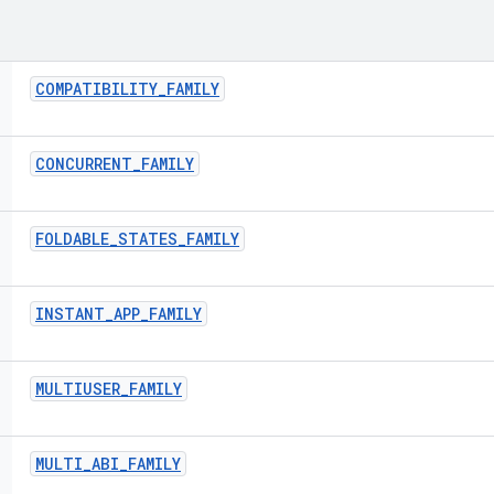
COMPATIBILITY
_
FAMILY
CONCURRENT
_
FAMILY
FOLDABLE
_
STATES
_
FAMILY
INSTANT
_
APP
_
FAMILY
MULTIUSER
_
FAMILY
MULTI
_
ABI
_
FAMILY