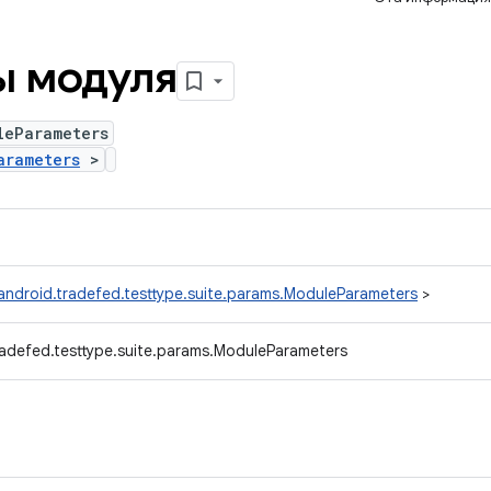
ы модуля
leParameters
arameters
>
android.tradefed.testtype.suite.params.ModuleParameters
>
adefed.testtype.suite.params.ModuleParameters