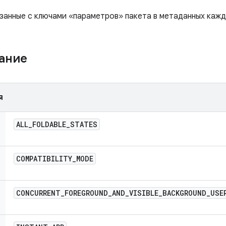
язанные с ключами «параметров» пакета в метаданных кажд
жание
я
ALL
_
FOLDABLE
_
STATES
COMPATIBILITY
_
MODE
CONCURRENT
_
FOREGROUND
_
AND
_
VISIBLE
_
BACKGROUND
_
USE