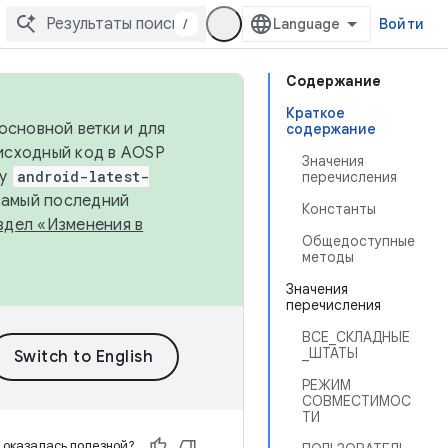
/
Войти
Содержание
Краткое
основной ветки и для
содержание
исходный код в AOSP
Значения
ку
android-latest-
перечисления
 самый последний
Константы
здел «Изменения в
Общедоступные
методы
Значения
перечисления
ВСЕ_СКЛАДНЫЕ
_ШТАТЫ
РЕЖИМ
СОВМЕСТИМОС
ТИ
 оказалась полезной?