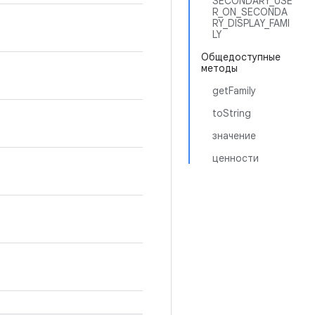
SECONDARY_USE
R_ON_SECONDA
RY_DISPLAY_FAMI
LY
Общедоступные
методы
getFamily
toString
значение
ценности