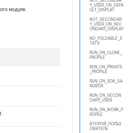
NOT_SECONDAR
Y_USER_ON_DEFA
ого модуля.
ULT_DISPLAY
NOT_SECONDAR
Y_USER_ON_SEC
ONDARY_DISPLAY
NO_FOLDABLE_S
TATS
RUN_ON_CLONE_
PROFILE
RUN_ON_PRIVATE
_PROFILE
RUN_ON_SDK_SA
NDBOX
RUN_ON_SECON
DARY_USER
RUN_ON_WORK_P
R
ROFILE
ВТОРОЙ_ПОЛЬЗ
ОВАТЕЛЬ