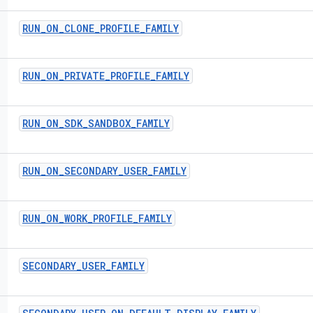
RUN
_
ON
_
CLONE
_
PROFILE
_
FAMILY
RUN
_
ON
_
PRIVATE
_
PROFILE
_
FAMILY
RUN
_
ON
_
SDK
_
SANDBOX
_
FAMILY
RUN
_
ON
_
SECONDARY
_
USER
_
FAMILY
RUN
_
ON
_
WORK
_
PROFILE
_
FAMILY
SECONDARY
_
USER
_
FAMILY