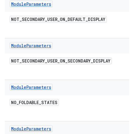
Module
Parameters
NOT
_
SECONDARY
_
USER
_
ON
_
DEFAULT
_
DISPLAY
Module
Parameters
NOT
_
SECONDARY
_
USER
_
ON
_
SECONDARY
_
DISPLAY
Module
Parameters
NO
_
FOLDABLE
_
STATES
Module
Parameters