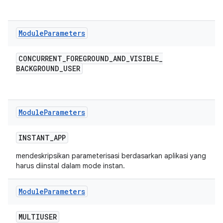
Module
Parameters
CONCURRENT
_
FOREGROUND
_
AND
_
VISIBLE
_
BACKGROUND
_
USER
Module
Parameters
INSTANT
_
APP
mendeskripsikan parameterisasi berdasarkan aplikasi yang
harus diinstal dalam mode instan.
Module
Parameters
MULTIUSER