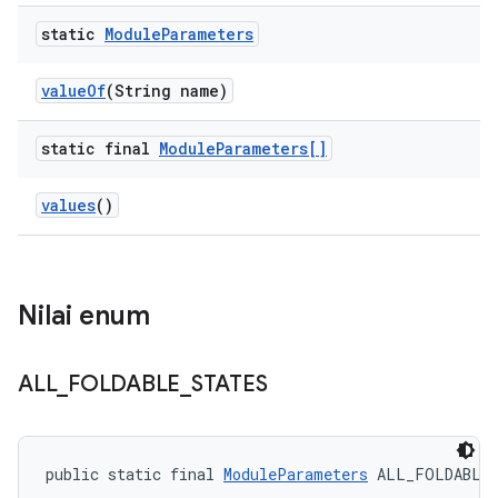
static
Module
Parameters
value
Of
(String name)
static final
Module
Parameters[]
values
()
Nilai enum
ALL
_
FOLDABLE
_
STATES
public static final 
ModuleParameters
 ALL_FOLDABLE