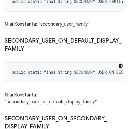
public static final String SECONDARY_USER_FAMILY
Nilai Konstanta: "secondary_user_family"
SECONDARY
_
USER
_
ON
_
DEFAULT
_
DISPLAY
_
FAMILY
public static final String SECONDARY_USER_ON_DEFA
Nilai Konstanta:
"secondary_user_on_default_display_family"
SECONDARY
_
USER
_
ON
_
SECONDARY
_
DISPLAY
_
FAMILY