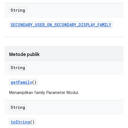
String
SECONDARY
_
USER
_
ON
_
SECONDARY
_
DISPLAY
_
FAMILY
Metode publik
String
get
Family
()
Menampilkan family Parameter Modul.
String
to
String
()