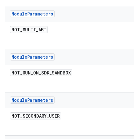
Module
Parameters
NOT
_
MULTI
_
ABI
Module
Parameters
NOT
_
RUN
_
ON
_
SDK
_
SANDBOX
Module
Parameters
NOT
_
SECONDARY
_
USER