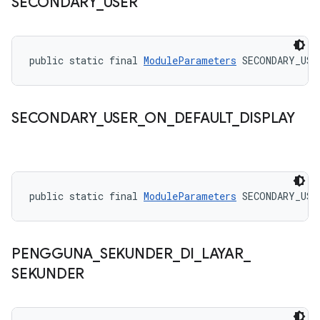
SECONDARY
_
USER
public static final 
ModuleParameters
 SECONDARY_USE
SECONDARY
_
USER
_
ON
_
DEFAULT
_
DISPLAY
public static final 
ModuleParameters
 SECONDARY_USE
PENGGUNA
_
SEKUNDER
_
DI
_
LAYAR
_
SEKUNDER