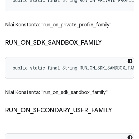
public static final String RUN_ON_PRIVATE_PROFILE
Nilai Konstanta: "run_on_private_profile_family"
RUN
_
ON
_
SDK
_
SANDBOX
_
FAMILY
public static final String RUN_ON_SDK_SANDBOX_FAMI
Nilai Konstanta: "run_on_sdk_sandbox_family"
RUN
_
ON
_
SECONDARY
_
USER
_
FAMILY