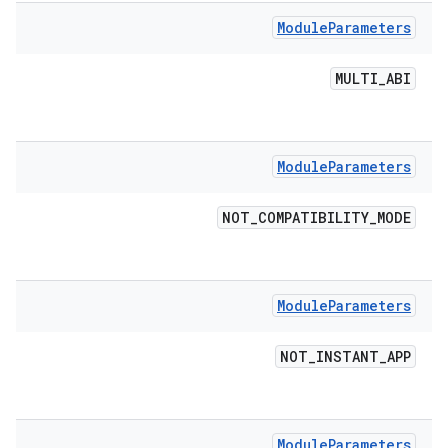
Module
Parameters
MULTI
_
ABI
Module
Parameters
NOT
_
COMPATIBILITY
_
MODE
Module
Parameters
NOT
_
INSTANT
_
APP
Module
Parameters