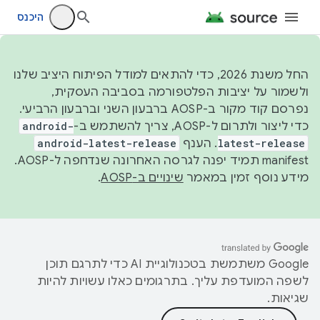
היכנס
החל משנת 2026, כדי להתאים למודל הפיתוח היציב שלנו
ולשמור על יציבות הפלטפורמה בסביבה העסקית,
נפרסם קוד מקור ב-AOSP ברבעון השני וברבעון הרביעי.
כדי ליצור ולתרום ל-AOSP, צריך להשתמש ב-
android-
latest-release
. הענף
android-latest-release
manifest תמיד יפנה לגרסה האחרונה שנדחפה ל-AOSP.
מידע נוסף זמין במאמר
שינויים ב-AOSP
.
‫Google משתמשת בטכנולוגיית AI כדי לתרגם תוכן
לשפה המועדפת עליך. בתרגומים כאלו עשויות להיות
שגיאות.