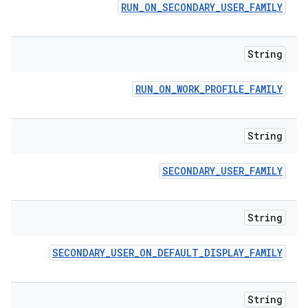
RUN
_
ON
_
SECONDARY
_
USER
_
FAMILY
String
RUN
_
ON
_
WORK
_
PROFILE
_
FAMILY
String
SECONDARY
_
USER
_
FAMILY
String
SECONDARY
_
USER
_
ON
_
DEFAULT
_
DISPLAY
_
FAMILY
String