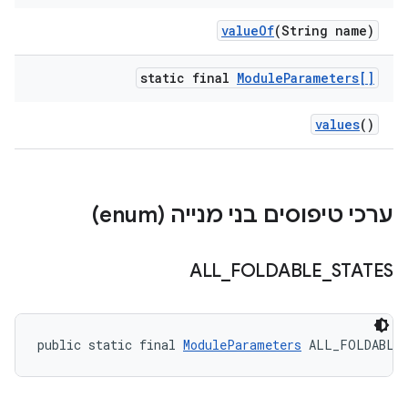
value
Of
(String name)
static final
Module
Parameters[]
values
()
ערכי טיפוסים בני מנייה (enum)
ALL
_
FOLDABLE
_
STATES
public static final 
ModuleParameters
 ALL_FOLDABLE