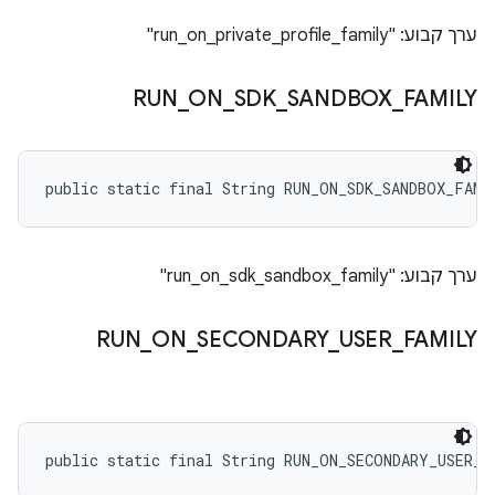
ערך קבוע: "run_on_private_profile_family"
RUN
_
ON
_
SDK
_
SANDBOX
_
FAMILY
public static final String RUN_ON_SDK_SANDBOX_FAMI
ערך קבוע: "run_on_sdk_sandbox_family"
RUN
_
ON
_
SECONDARY
_
USER
_
FAMILY
public static final String RUN_ON_SECONDARY_USER_F