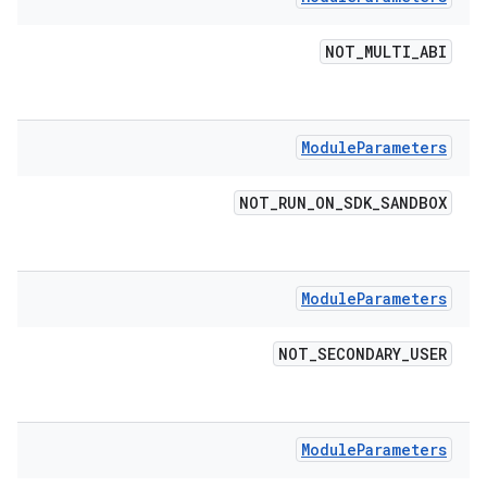
NOT
_
MULTI
_
ABI
Module
Parameters
NOT
_
RUN
_
ON
_
SDK
_
SANDBOX
Module
Parameters
NOT
_
SECONDARY
_
USER
Module
Parameters