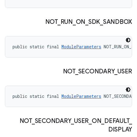
NOT
_
RUN
_
ON
_
SDK
_
SANDBOX
public static final 
ModuleParameters
 NOT_RUN_ON_SD
NOT
_
SECONDARY
_
USER
public static final 
ModuleParameters
 NOT_SECONDARY
NOT
_
SECONDARY
_
USER
_
ON
_
DEFAULT
_
DISPLAY