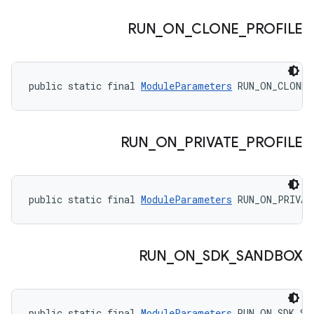
RUN
_
ON
_
CLONE
_
PROFILE
public static final 
ModuleParameters
 RUN_ON_CLONE_
RUN
_
ON
_
PRIVATE
_
PROFILE
public static final 
ModuleParameters
 RUN_ON_PRIVAT
RUN
_
ON
_
SDK
_
SANDBOX
public static final 
ModuleParameters
 RUN_ON_SDK_SA