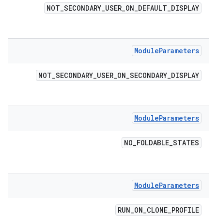
NOT
_
SECONDARY
_
USER
_
ON
_
DEFAULT
_
DISPLAY
Module
Parameters
NOT
_
SECONDARY
_
USER
_
ON
_
SECONDARY
_
DISPLAY
Module
Parameters
NO
_
FOLDABLE
_
STATES
Module
Parameters
RUN
_
ON
_
CLONE
_
PROFILE