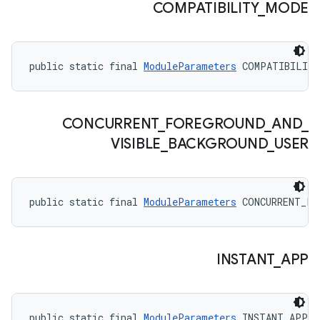
COMPATIBILITY
_
MODE
public static final 
ModuleParameters
 COMPATIBILIT
CONCURRENT
_
FOREGROUND
_
AND
_
VISIBLE
_
BACKGROUND
_
USER
public static final 
ModuleParameters
 CONCURRENT_FO
INSTANT
_
APP
public static final 
ModuleParameters
 INSTANT_APP