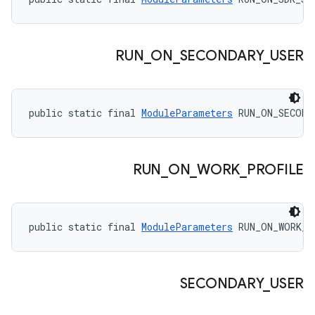
RUN
_
ON
_
SECONDARY
_
USER
public static final 
ModuleParameters
 RUN_ON_SECOND
RUN
_
ON
_
WORK
_
PROFILE
public static final 
ModuleParameters
 RUN_ON_WORK_P
SECONDARY
_
USER