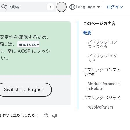
/
ログイン
このページの内容
概要
の安定性を確保するため、
パブリック コン
投稿には、
android-
ストラクタ
、常に AOSP にプッシ
パブリック メソ
さい。
ッド
パブリック コンスト
ラクタ
ModuleParamete
rsHelper
パブリック メソッド
resolveParam
報は役に立ちましたか？