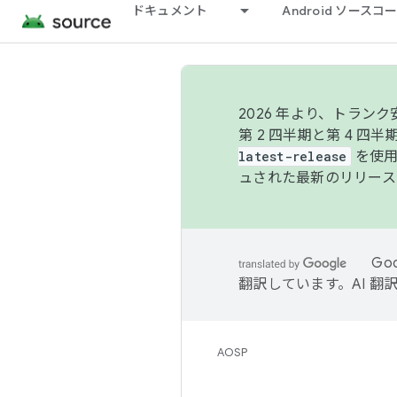
ドキュメント
Android ソース
2026 年より、トラ
第 2 四半期と第 4 四
latest-release
を使用
ュされた最新のリリース
Go
翻訳しています。AI 
AOSP