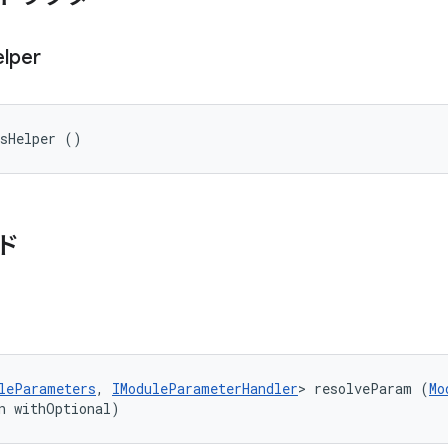
lper
rsHelper ()
ド
leParameters
, 
IModuleParameterHandler
> resolveParam (
Mo
n withOptional)