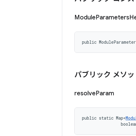
Module
Parameters
He
public ModuleParamete
パブリック メソッ
resolve
Param
public static Map<
Modu
                boolea