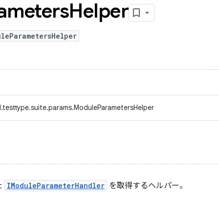
ameters
Helper
uleParametersHelper
.testtype.suite.params.ModuleParametersHelper
た
IModuleParameterHandler
を取得するヘルパー。