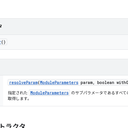
タ
r
()
resolve
Param
(
Module
Parameters
param
,
boolean with
ModuleParameters
指定された
のサブパラメータであるすべて
取得します。
トラクタ