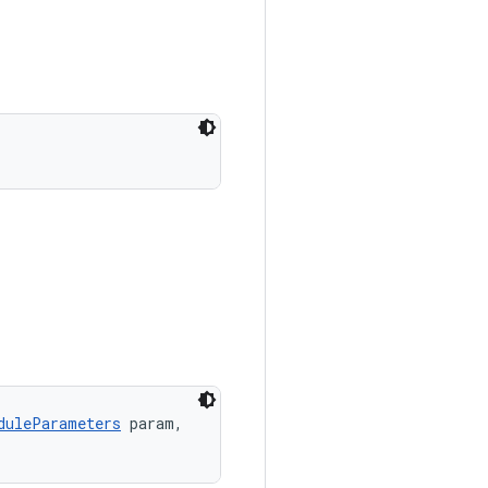
duleParameters
 param, 
