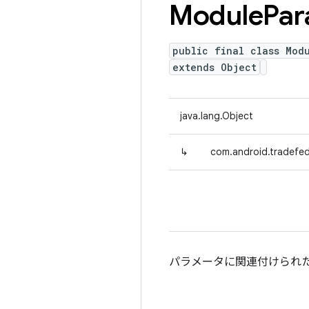
Module
Par
public final class Mod
extends Object
java.lang.Object
↳
com.android.tradefed
パラメータに関連付けられ