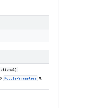
Optional)
ModuleParameters
の
を