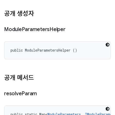
공개 생성자
Module
Parameters
Helper
public ModuleParametersHelper ()
공개 메서드
resolve
Param
public static Map<
ModuleParameters
, 
IModuleParamet