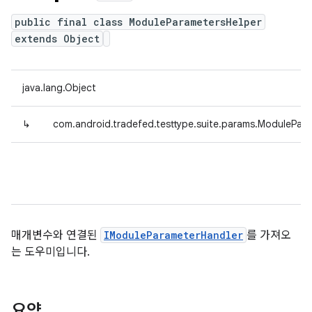
public final class ModuleParametersHelper
extends Object
java.lang.Object
↳
com.android.tradefed.testtype.suite.params.ModulePar
매개변수와 연결된
IModuleParameterHandler
를 가져오
는 도우미입니다.
요약