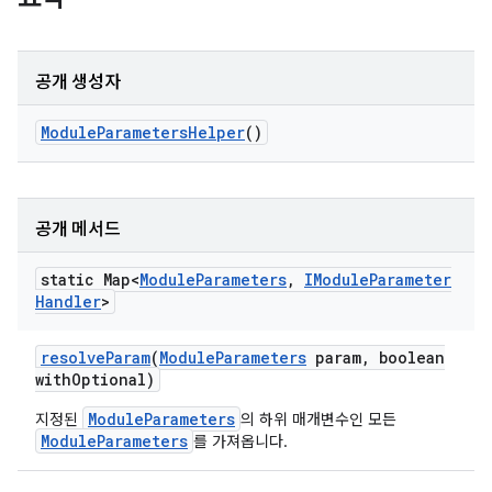
공개 생성자
Module
Parameters
Helper
()
공개 메서드
static Map<
Module
Parameters
,
IModule
Parameter
Handler
>
resolve
Param
(
Module
Parameters
param
,
boolean
with
Optional)
ModuleParameters
지정된
의 하위 매개변수인 모든
ModuleParameters
를 가져옵니다.