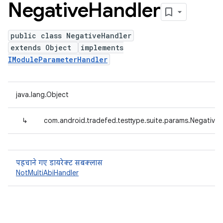
Negative
Handler
public class NegativeHandler
extends Object
implements
IModuleParameterHandler
java.lang.Object
↳
com.android.tradefed.testtype.suite.params.Negative
पहचाने गए डायरेक्ट सबक्लास
NotMultiAbiHandler