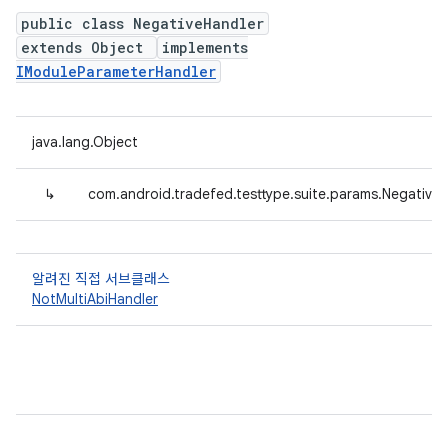
public class NegativeHandler
extends Object
implements
IModuleParameterHandler
java.lang.Object
↳
com.android.tradefed.testtype.suite.params.Negative
알려진 직접 서브클래스
NotMultiAbiHandler