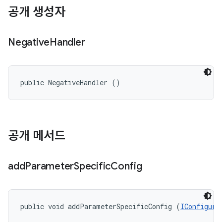
공개 생성자
Negative
Handler
public NegativeHandler ()
공개 메서드
add
Parameter
Specific
Config
public void addParameterSpecificConfig (
IConfigura