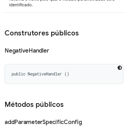
identificado.
Construtores públicos
Negative
Handler
public NegativeHandler ()
Métodos públicos
add
Parameter
Specific
Config