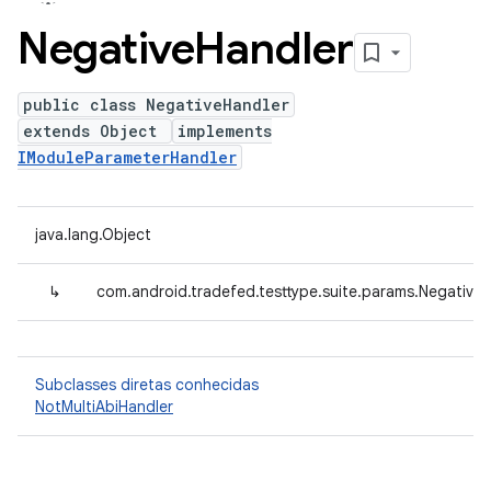
Negative
Handler
public class NegativeHandler
extends Object
implements
IModuleParameterHandler
java.lang.Object
↳
com.android.tradefed.testtype.suite.params.Negative
Subclasses diretas conhecidas
NotMultiAbiHandler