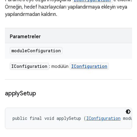
Örneğin, hedef hazırlayıcıları yapılandırmaya ekleyin veya
yapılandırmadan kaldırın.
Parametreler
module
Configuration
IConfiguration
IConfiguration
: modülün
apply
Setup
public final void applySetup (
IConfiguration
 modul