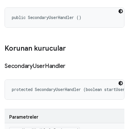
public SecondaryUserHandler ()
Korunan kurucular
Secondary
User
Handler
protected SecondaryUserHandler (boolean startUserV
Parametreler