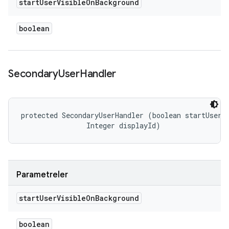
start
User
Visible
On
Background
boolean
Secondary
User
Handler
protected SecondaryUserHandler (boolean startUserVi
                Integer displayId)
Parametreler
start
User
Visible
On
Background
boolean