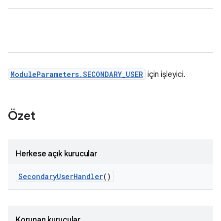
ModuleParameters.SECONDARY_USER
için işleyici.
Özet
Herkese açık kurucular
Secondary
User
Handler
()
Korunan kurucular