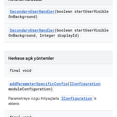
Secondary
User
Handler
(boolean start
User
Visible
On
Background)
Secondary
User
Handler
(boolean start
User
Visible
On
Background
,
Integer display
Id)
Herkese açık yöntemler
final void
add
Parameter
Specific
Config
(
IConfiguration
module
Configuration)
IConfiguration
Parametreye özgü ihtiyaçlarla
'e
eklenir.