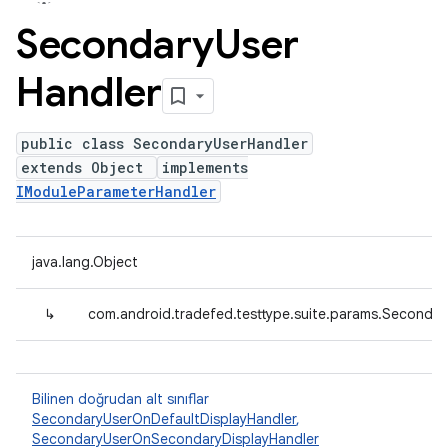
Secondary
User
Handler
public class SecondaryUserHandler
extends Object
implements
IModuleParameterHandler
java.lang.Object
↳
com.android.tradefed.testtype.suite.params.Secondar
Bilinen doğrudan alt sınıflar
SecondaryUserOnDefaultDisplayHandler
,
SecondaryUserOnSecondaryDisplayHandler