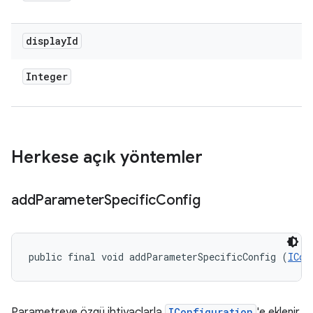
display
Id
Integer
Herkese açık yöntemler
add
Parameter
Specific
Config
public final void addParameterSpecificConfig (
ICon
Parametreye özgü ihtiyaçlarla
IConfiguration
'e eklenir.