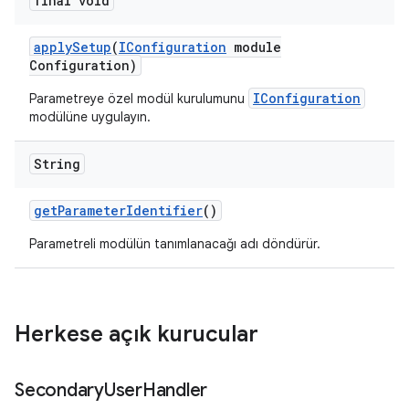
final void
apply
Setup
(
IConfiguration
module
Configuration)
IConfiguration
Parametreye özel modül kurulumunu
modülüne uygulayın.
String
get
Parameter
Identifier
()
Parametreli modülün tanımlanacağı adı döndürür.
Herkese açık kurucular
Secondary
User
Handler