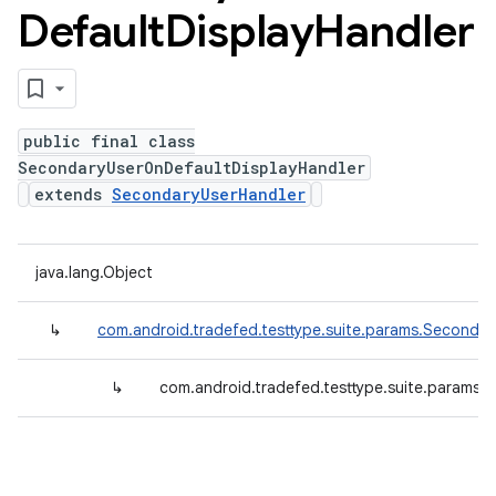
Default
Display
Handler
public final class
SecondaryUserOnDefaultDisplayHandler
extends
SecondaryUserHandler
java.lang.Object
↳
com.android.tradefed.testtype.suite.params.Secondar
↳
com.android.tradefed.testtype.suite.params