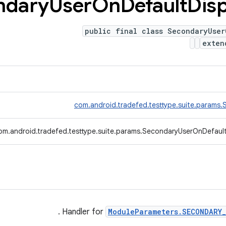
ndary
User
On
Default
Disp
public final class SecondaryUser
exte
com.android.tradefed.testtype.suite.params
om.android.tradefed.testtype.suite.params.SecondaryUserOnDefault
.
Handler for
ModuleParameters.SECONDARY_