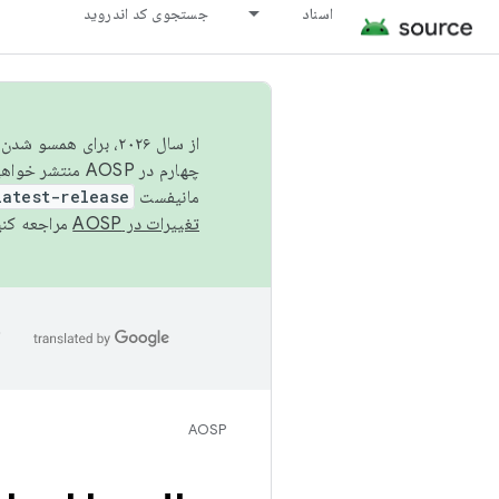
اسناد
جستجوی کد اندروید
از سال ۲۰۲۶، برای ه
چهارم در AOSP منتشر خواهیم کرد. برای ساخت و مشارکت در AOSP،
مانیفست
latest-release
تغییرات در AOSP
مراجعه کنی
ا
AOSP