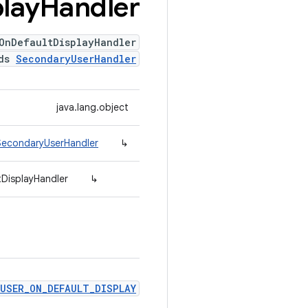
lay
Handler
OnDefaultDisplayHandler
nds
SecondaryUserHandler
java.lang.object
.SecondaryUserHandler
↳
DisplayHandler
↳
USER_ON_DEFAULT_DISPLAY