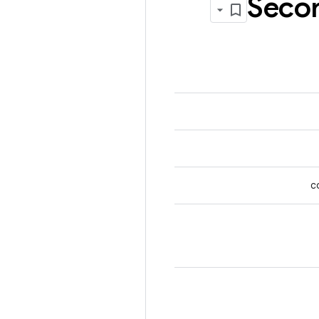
Seco
c