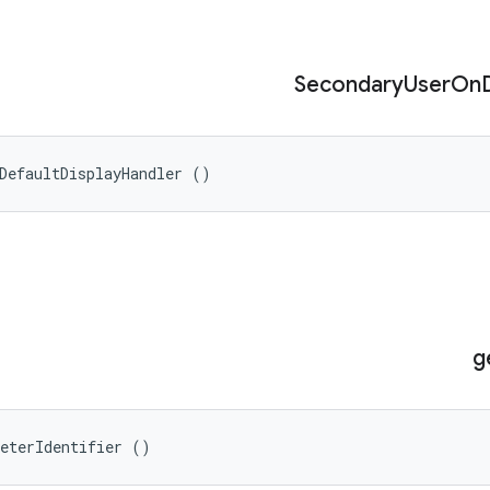
Secondary
User
On
DefaultDisplayHandler ()
g
meterIdentifier ()