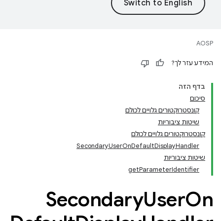
AOSP
המידע עזר לך?
בדף הזה
סיכום
קונסטרוקטורים גלויים לכולם
שיטות ציבוריות
קונסטרוקטורים גלויים לכולם
SecondaryUserOnDefaultDisplayHandler
שיטות ציבוריות
getParameterIdentifier
Secondary
User
On