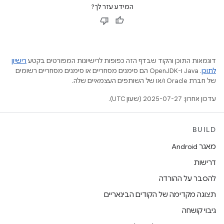
המידע עזר לך?
דוגמאות התוכן והקוד שבדף הזה כפופות לרישיונות המפורטים בקטע
רישיון
לתוכן
.‏ Java ו-OpenJDK הם סימנים מסחריים או סימנים מסחריים רשומים
של חברת Oracle ו/או של השותפים העצמאיים שלה.
עדכון אחרון: 2025-07-27 (שעון UTC).
BUILD
מאגר Android
דרישות
להסבר על ההורדה
תצוגה מקדימה של הקודים הבינאריים
גיבוי קושחה