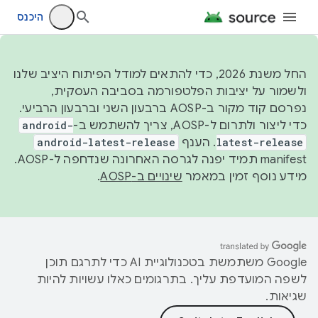
היכנס
החל משנת 2026, כדי להתאים למודל הפיתוח היציב שלנו
ולשמור על יציבות הפלטפורמה בסביבה העסקית,
נפרסם קוד מקור ב-AOSP ברבעון השני וברבעון הרביעי.
כדי ליצור ולתרום ל-AOSP, צריך להשתמש ב-
android-
latest-release
. הענף
android-latest-release
manifest תמיד יפנה לגרסה האחרונה שנדחפה ל-AOSP.
מידע נוסף זמין במאמר
שינויים ב-AOSP
.
‫Google משתמשת בטכנולוגיית AI כדי לתרגם תוכן
לשפה המועדפת עליך. בתרגומים כאלו עשויות להיות
שגיאות.