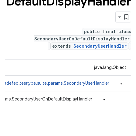
Default
Display
Handler
public final class
SecondaryUserOnDefaultDisplayHandler
extends
SecondaryUserHandler
java.lang.Object
.tradefed.testtype.suite.params.SecondaryUserHandler
↳
params.SecondaryUserOnDefaultDisplayHandler
↳