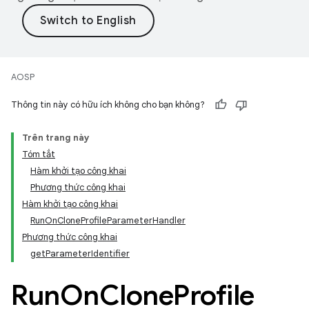
AOSP
Thông tin này có hữu ích không cho bạn không?
Trên trang này
Tóm tắt
Hàm khởi tạo công khai
Phương thức công khai
Hàm khởi tạo công khai
RunOnCloneProfileParameterHandler
Phương thức công khai
getParameterIdentifier
Run
On
Clone
Profile