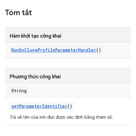
Tóm tắt
Hàm khởi tạo công khai
Run
On
Clone
Profile
Parameter
Handler
()
Phương thức công khai
String
get
Parameter
Identifier
()
Trả về tên của mô-đun được xác định bằng tham số.