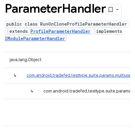
Parameter
Handler
public class RunOnCloneProfileParameterHandler
extends
ProfileParameterHandler
implements
IModuleParameterHandler
java.lang.Object
↳
com.android.tradefed.testtype.suite.params.multiuser.
↳
com.android.tradefed.testtype.suite.params.