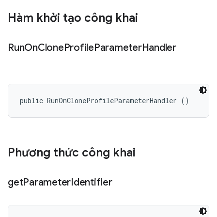
Hàm khởi tạo công khai
Run
On
Clone
Profile
Parameter
Handler
public RunOnCloneProfileParameterHandler ()
Phương thức công khai
get
Parameter
Identifier