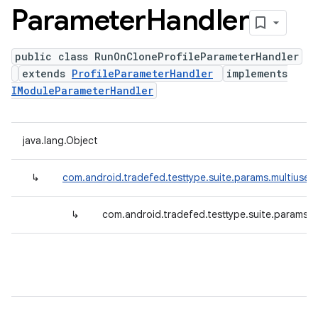
Parameter
Handler
public class RunOnCloneProfileParameterHandler
extends
ProfileParameterHandler
implements
IModuleParameterHandler
java.lang.Object
↳
com.android.tradefed.testtype.suite.params.multiuser.
↳
com.android.tradefed.testtype.suite.params.