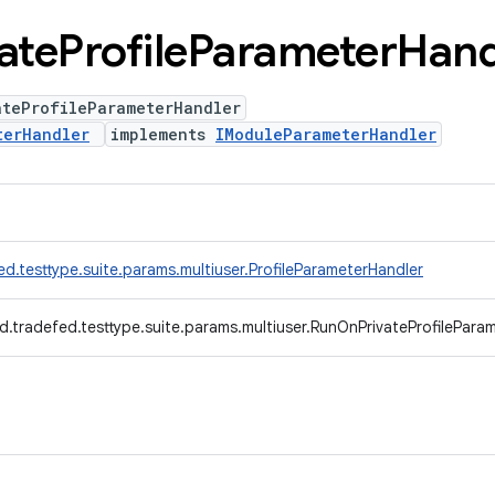
ate
Profile
Parameter
Hand
ateProfileParameterHandler
terHandler
implements
IModuleParameterHandler
d.testtype.suite.params.multiuser.ProfileParameterHandler
d.tradefed.testtype.suite.params.multiuser.RunOnPrivateProfilePara