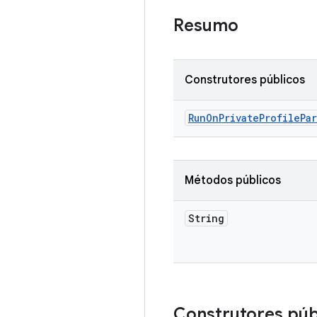
Resumo
Construtores públicos
Run
On
Private
Profile
Pa
Métodos públicos
String
Construtores púb