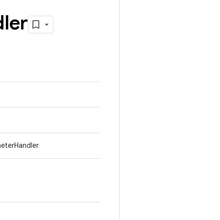
ler
meterHandler