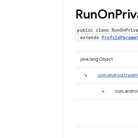
Run
On
Priv
public class RunOnPriv
extends
ProfileParame
java.lang.Object
↳
com.android.tradefe
↳
com.androi