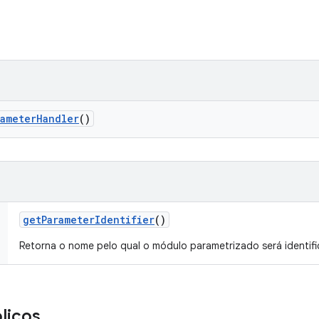
rameter
Handler
()
get
Parameter
Identifier
()
Retorna o nome pelo qual o módulo parametrizado será identif
licos