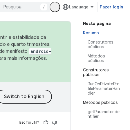
/
Fazer login
Nesta página
Resumo
tir a estabilidade da
Construtores
o e quarto trimestres.
públicos
 de manifesto
android-
Métodos
ara mais informações,
públicos
Construtores
públicos
RunOnPrivatePro
fileParameterHan
dler
Métodos públicos
getParameterIde
ntifier
Isso foi útil?