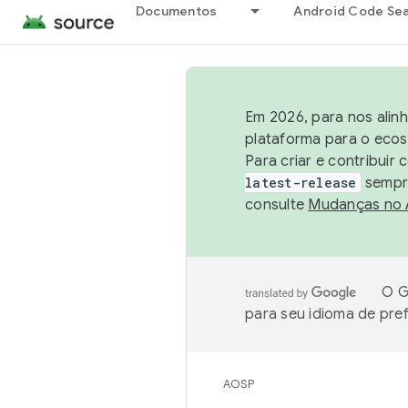
Documentos
Android Code Se
Em 2026, para nos alin
plataforma para o ecos
Para criar e contribuir
latest-release
sempre
consulte
Mudanças no
O G
para seu idioma de pre
AOSP