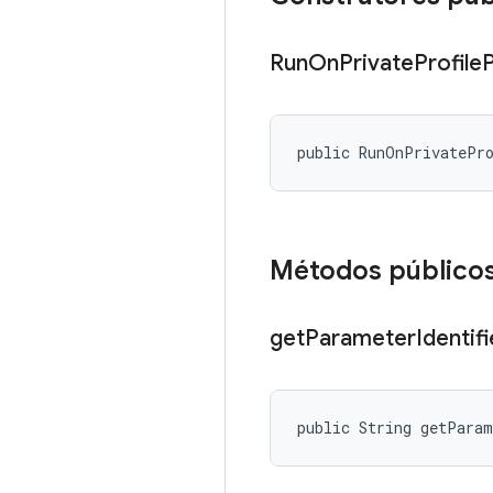
Run
On
Private
Profile
public RunOnPrivatePr
Métodos público
get
Parameter
Identifi
public String getPara