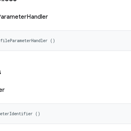
Parameter
Handler
ofileParameterHandler ()
s
er
meterIdentifier ()