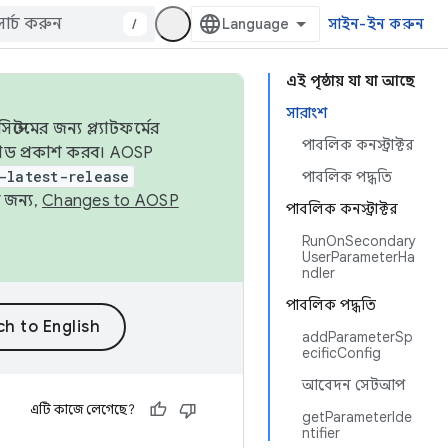
/
সাইন-ইন করুন
এই পৃষ্ঠায় যা যা আছে
সারাংশ
েমের জন্য প্ল্যাটফর্মের
পাবলিক কনস্ট্রাক্টর
 কোড প্রকাশ করব। AOSP
-latest-release
পাবলিক পদ্ধতি
 জন্য,
Changes to AOSP
পাবলিক কনস্ট্রাক্টর
RunOnSecondary
UserParameterHa
ndler
পাবলিক পদ্ধতি
addParameterSp
ecificConfig
আবেদন সেটআপ
এটি কাজে লেগেছে?
getParameterIde
ntifier