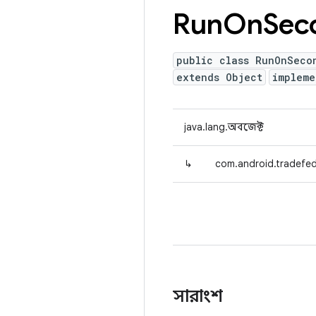
Run
On
Sec
public class RunOnSeco
extends Object
implem
java.lang.অবজেক্ট
↳
com.android.tradefed
সারাংশ