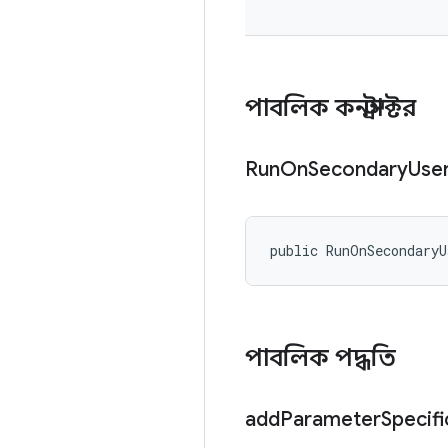
পাবলিক কনস্ট্রাক্টর
Run
On
Secondary
Use
public RunOnSecondary
পাবলিক পদ্ধতি
add
Parameter
Specifi