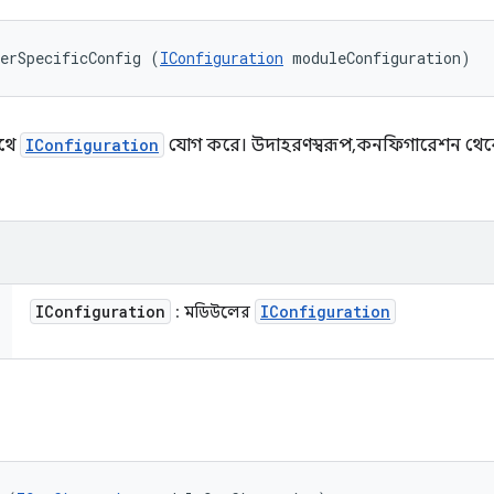
erSpecificConfig (
IConfiguration
 moduleConfiguration)
াথে
IConfiguration
যোগ করে। উদাহরণস্বরূপ, কনফিগারেশন থেকে 
IConfiguration
IConfiguration
: মডিউলের