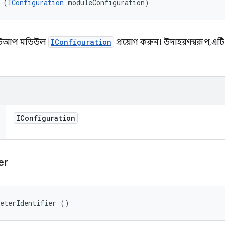
 (
IConfiguration
 moduleConfiguration)
ল সেটআপ মডিউল
IConfiguration
প্রয়োগ করুন। উদাহরণস্বরূপ, এটি প
IConfiguration
ier
meterIdentifier ()