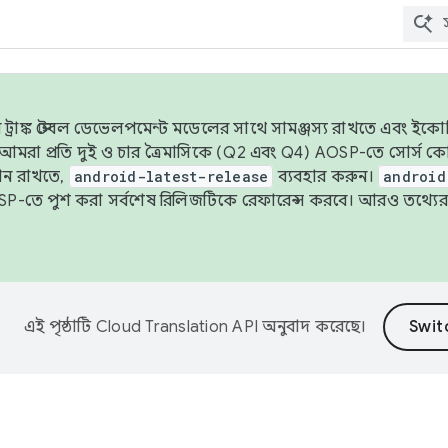
াঙ্ক স্টেবল ডেভেলপমেন্ট মডেলের সাথে সামঞ্জস্য রাখতে এবং ইকোসিস্ট
ে, আমরা প্রতি দুই ও চার ত্রৈমাসিকে (Q2 এবং Q4) AOSP-তে সোর্স
ান রাখতে,
android-latest-release
ব্যবহার করুন।
android
বদা AOSP-তে পুশ করা সর্বশেষ রিলিজটিকে রেফারেন্স করবে। আরও তথ্যের
এই পৃষ্ঠাটি
Cloud Translation API
অনুবাদ করেছে।