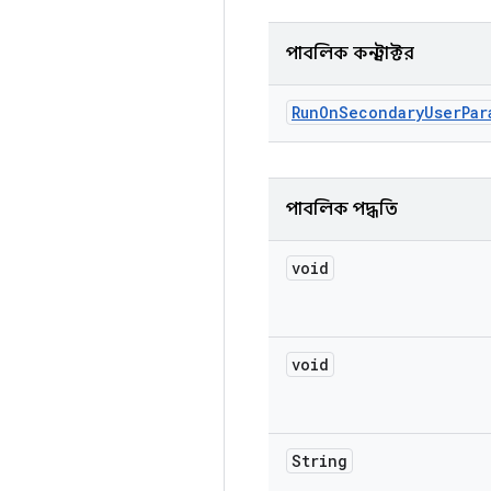
পাবলিক কনস্ট্রাক্টর
Run
On
Secondary
User
Par
পাবলিক পদ্ধতি
void
void
String