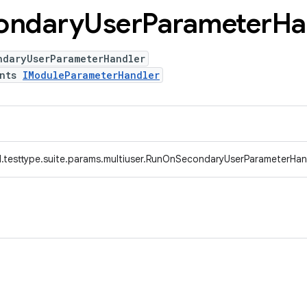
ondary
User
Parameter
Ha
ndaryUserParameterHandler
ents
IModuleParameterHandler
.testtype.suite.params.multiuser.RunOnSecondaryUserParameterHan