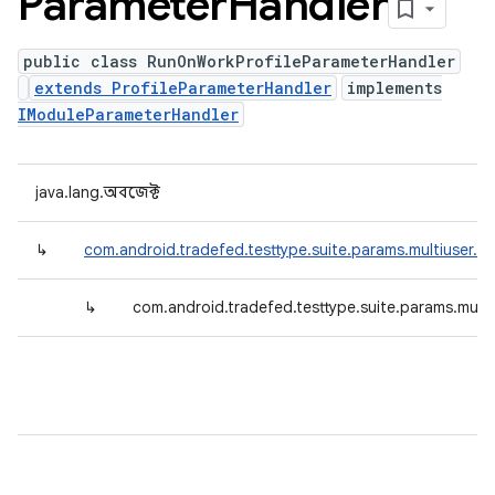
Parameter
Handler
public class RunOnWorkProfileParameterHandler
extends ProfileParameterHandler
implements
IModuleParameterHandler
java.lang.অবজেক্ট
↳
com.android.tradefed.testtype.suite.params.multiuser.Pr
↳
com.android.tradefed.testtype.suite.params.mult