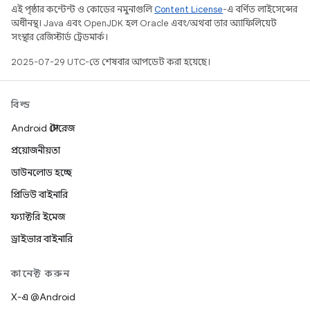
এই পৃষ্ঠার কন্টেন্ট ও কোডের নমুনাগুলি
Content License
-এ বর্ণিত লাইসেন্সের
অধীনস্থ। Java এবং OpenJDK হল Oracle এবং/অথবা তার অ্যাফিলিয়েট
সংস্থার রেজিস্টার্ড ট্রেডমার্ক।
2025-07-29 UTC-তে শেষবার আপডেট করা হয়েছে।
বিল্ড
Android স্টোরেজ
প্রয়োজনীয়তা
ডাউনলোড হচ্ছে
প্রিভিউ বাইনারি
ফ্যাক্টরি ইমেজ
ড্রাইভার বাইনারি
কানেক্ট করুন
X-এ @Android