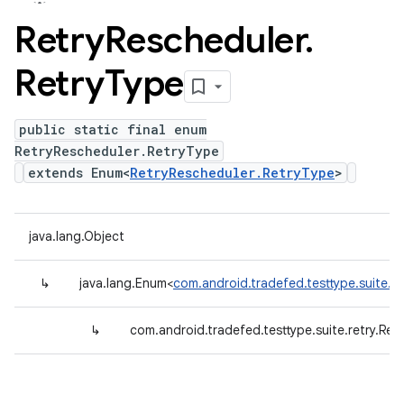
Retry
Rescheduler
.
Retry
Type
public static final enum
RetryRescheduler.RetryType
extends Enum<
RetryRescheduler.RetryType
>
java.lang.Object
↳
java.lang.Enum<
com.android.tradefed.testtype.suite.r
↳
com.android.tradefed.testtype.suite.retry.Ret