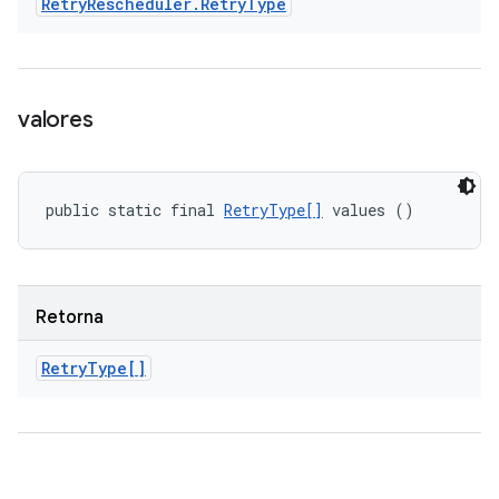
Retry
Rescheduler
.
Retry
Type
valores
public static final 
RetryType[]
 values ()
Retorna
Retry
Type[]