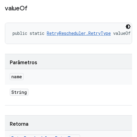
value
Of
public static 
RetryRescheduler.RetryType
 valueOf (
Parâmetros
name
String
Retorna