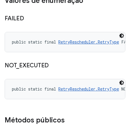
Valores de enumeração
FAILED
public static final 
RetryRescheduler.RetryType
 FAI
NOT
_
EXECUTED
public static final 
RetryRescheduler.RetryType
 NOT
Métodos públicos