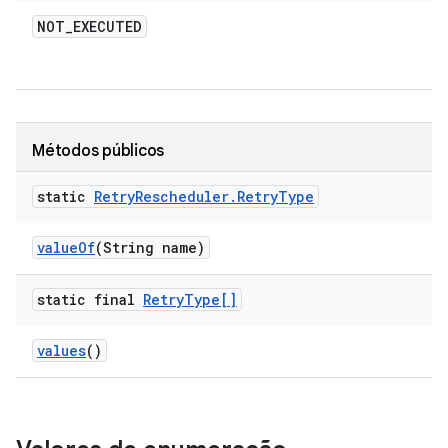
NOT
_
EXECUTED
Métodos públicos
static
Retry
Rescheduler
.
Retry
Type
value
Of
(String name)
static final
Retry
Type[]
values
()