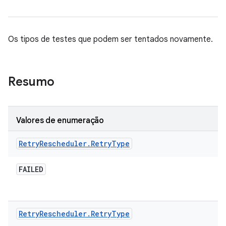
Os tipos de testes que podem ser tentados novamente.
Resumo
Valores de enumeração
Retry
Rescheduler
.
Retry
Type
FAILED
Retry
Rescheduler
.
Retry
Type